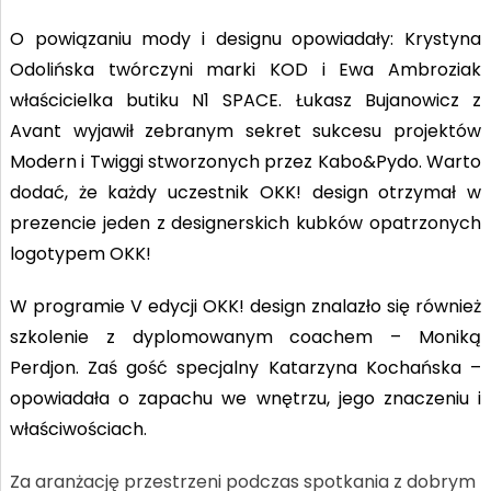
O powiązaniu mody i designu opowiadały: Krystyna
Odolińska twórczyni marki KOD i Ewa Ambroziak
właścicielka butiku N1 SPACE.
Łukasz Bujanowicz z
Avant wyjawił zebranym sekret sukcesu projektów
Modern i Twiggi stworzonych przez Kabo&Pydo. Warto
dodać, że każdy uczestnik OKK! design otrzymał w
prezencie jeden z designerskich kubków opatrzonych
logotypem OKK!
W programie V edycji OKK! design znalazło się również
szkolenie z dyplomowanym coachem – Moniką
Perdjon. Zaś gość specjalny Katarzyna Kochańska –
opowiadała o zapachu we wnętrzu, jego znaczeniu i
właściwościach.
Za aranżację przestrzeni podczas spotkania z dobrym