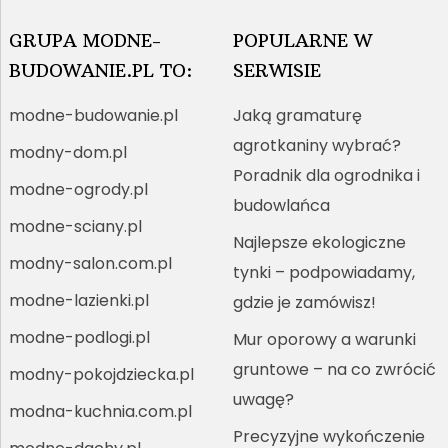
GRUPA MODNE-
POPULARNE W
BUDOWANIE.PL TO:
SERWISIE
modne-budowanie.pl
Jaką gramaturę
agrotkaniny wybrać?
modny-dom.pl
Poradnik dla ogrodnika i
modne-ogrody.pl
budowlańca
modne-sciany.pl
Najlepsze ekologiczne
modny-salon.com.pl
tynki – podpowiadamy,
modne-lazienki.pl
gdzie je zamówisz!
modne-podlogi.pl
Mur oporowy a warunki
gruntowe – na co zwrócić
modny-pokojdziecka.pl
uwagę?
modna-kuchnia.com.pl
Precyzyjne wykończenie