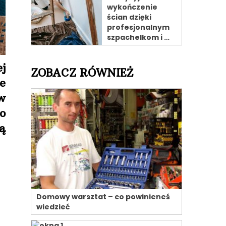
wykończenie
ścian dzięki
profesjonalnym
szpachelkom i …
j
ZOBACZ RÓWNIEŻ
e
w
o
ą
Domowy warsztat – co powinieneś
wiedzieć