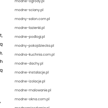
modne-ogrody.pl
modne-sciany.pl
modny-salon.com.pl
modne-lazienki.pl
t,
modne-podlogi.pl
wą
modny-pokojdziecka.pl
e,
modna-kuchnia.com.pl
ch
modne-dachy.pl
ną
modne-instalacje.pl
modne-izolacje.pl
modne-malowanie.pl
modne-okna.com.pl
,
modnemieszkania.pl