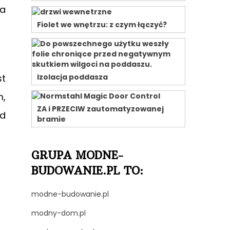
ja
Fiolet we wnętrzu: z czym łączyć?
st
Izolacja poddasza
m,
ZA i PRZECIW zautomatyzowanej
ad
bramie
GRUPA MODNE-
BUDOWANIE.PL TO:
modne-budowanie.pl
modny-dom.pl