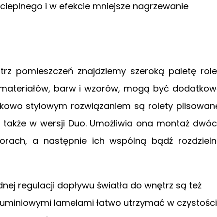
ieplnego i w efekcie mniejsze nagrzewanie
z pomieszczeń znajdziemy szeroką paletę role
h materiałów, barw i wzorów, mogą być dodatko
ątkowo stylowym rozwiązaniem są rolety plisowan
e także w wersji Duo. Umożliwia ona montaż dwó
orach, a następnie ich wspólną bądź rozdziel
ej regulacji dopływu światła do wnętrz są też
aluminiowymi lamelami łatwo utrzymać w czystości