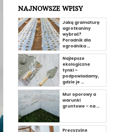
NAJNOWSZE WPISY
Jaką gramaturę
agrotkaniny
wybrać?
Poradnik dla
ogrodnika …
Najlepsze
ekologiczne
tynki –
podpowiadamy,
gdzie je …
Mur oporowy a
warunki
gruntowe – na …
Precyzyjne