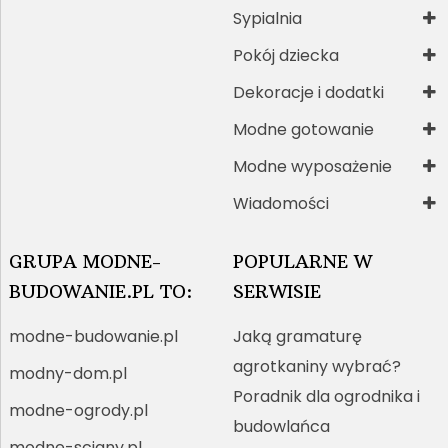
Sypialnia
Pokój dziecka
Dekoracje i dodatki
Modne gotowanie
Modne wyposażenie
Wiadomości
GRUPA MODNE-
POPULARNE W
BUDOWANIE.PL TO:
SERWISIE
modne-budowanie.pl
Jaką gramaturę
agrotkaniny wybrać?
modny-dom.pl
Poradnik dla ogrodnika i
modne-ogrody.pl
budowlańca
modne-sciany.pl