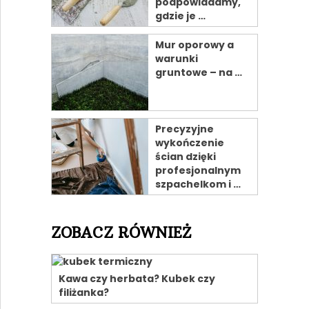
podpowiadamy,
gdzie je …
Mur oporowy a
warunki
gruntowe – na …
Precyzyjne
wykończenie
ścian dzięki
profesjonalnym
szpachelkom i …
ZOBACZ RÓWNIEŻ
Kawa czy herbata? Kubek czy
filiżanka?