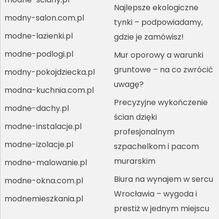
Najlepsze ekologiczne
modny-salon.com.pl
tynki – podpowiadamy,
modne-lazienki.pl
gdzie je zamówisz!
modne-podlogi.pl
Mur oporowy a warunki
gruntowe – na co zwrócić
modny-pokojdziecka.pl
uwagę?
modna-kuchnia.com.pl
Precyzyjne wykończenie
modne-dachy.pl
ścian dzięki
modne-instalacje.pl
profesjonalnym
modne-izolacje.pl
szpachelkom i pacom
murarskim
modne-malowanie.pl
Biura na wynajem w sercu
modne-okna.com.pl
Wrocławia – wygoda i
modnemieszkania.pl
prestiż w jednym miejscu