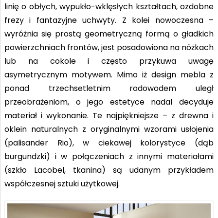
linię o obłych, wypukło-wklęsłych kształtach, ozdobne
frezy i fantazyjne uchwyty. Z kolei nowoczesna –
wyróżnia się prostą geometryczną formą o gładkich
powierzchniach frontów, jest posadowiona na nóżkach
lub na cokole i często przykuwa uwagę
asymetrycznym motywem. Mimo iż design mebla z
ponad trzechsetletnim rodowodem uległ
przeobrażeniom, o jego estetyce nadal decyduje
materiał i wykonanie. Te najpiękniejsze – z drewna i
oklein naturalnych z oryginalnymi wzorami usłojenia
(palisander Rio), w ciekawej kolorystyce (dąb
burgundzki) i w połączeniach z innymi materiałami
(szkło Lacobel, tkanina) są udanym przykładem
współczesnej sztuki użytkowej.