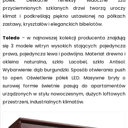
półek. Delikatne refleksy widoczne zza
przyciemnionych szklanych drzwi tworzą uroczy
klimat i podkreślają piękno ustawionej na półkach
zastawy, kryształów i eleganckich bibelotów.
Toledo
– w najnowszej kolekcji producenta znajdują
się 3 modele witryn wysokich stojących: pojedyncza
prawa, pojedyncza lewa i podwójna. Materiał: drewno i
okleina naturalna, szkło Lacobel, szkło Antisol.
Wybarwienie: dąb burgundzki. Sposób otwierania: push
to open. Oświetlenie półek LED. Masywne bryły o
surowej formie świetnie pasują do apartamentów
urządzonych w stylu nowoczesnym, dużych loftowych
przestrzeni, industrialnych klimatów.