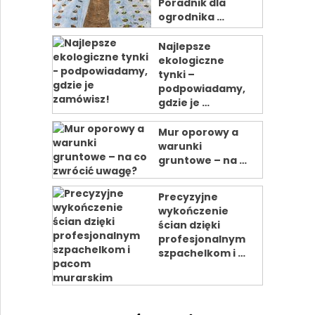
Poradnik dla
ogrodnika …
Najlepsze
ekologiczne
tynki –
podpowiadamy,
gdzie je …
Mur oporowy a
warunki
gruntowe – na …
Precyzyjne
wykończenie
ścian dzięki
profesjonalnym
szpachelkom i …