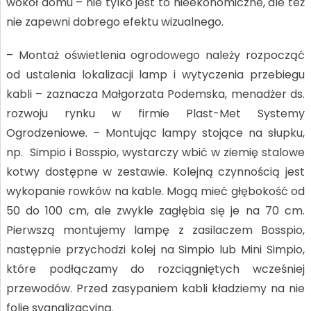
wokół domu – nie tylko jest to nieekonomiczne, ale też
nie zapewni dobrego efektu wizualnego.
– Montaż oświetlenia ogrodowego należy rozpocząć
od ustalenia lokalizacji lamp i wytyczenia przebiegu
kabli – zaznacza Małgorzata Podemska, menadżer ds.
rozwoju rynku w firmie Plast-Met Systemy
Ogrodzeniowe. – Montując lampy stojące na słupku,
np. Simpio i Bosspio, wystarczy wbić w ziemię stalowe
kotwy dostępne w zestawie. Kolejną czynnością jest
wykopanie rowków na kable. Mogą mieć głębokość od
50 do 100 cm, ale zwykle zagłębia się je na 70 cm.
Pierwszą montujemy lampę z zasilaczem Bosspio,
następnie przychodzi kolej na Simpio lub Mini Simpio,
które podłączamy do rozciągniętych wcześniej
przewodów. Przed zasypaniem kabli kładziemy na nie
folię sygnalizacyjną.