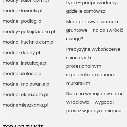
modny-salon.com.pl
tynki – podpowiadamy,
modne-lazienki.pl
gdzie je zamówisz!
modne-podlogi.pl
Mur oporowy a warunki
gruntowe – na co zwrócić
modny-pokojdziecka.pl
uwagę?
modna-kuchnia.com.pl
Precyzyjne wykończenie
modne-dachy.pl
ścian dzięki
modne-instalacje.pl
profesjonalnym
modne-izolacje.pl
szpachelkom i pacom
murarskim
modne-malowanie.pl
Biura na wynajem w sercu
modne-okna.com.pl
Wrocławia – wygoda i
modnemieszkania.pl
prestiż w jednym miejscu