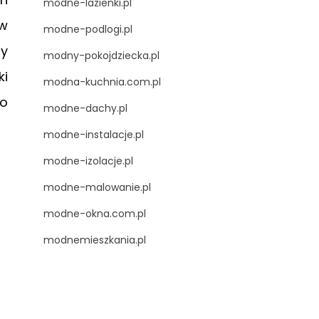
modne-lazienki.pl
 w
modne-podlogi.pl
zy
modny-pokojdziecka.pl
ki
modna-kuchnia.com.pl
go
modne-dachy.pl
modne-instalacje.pl
modne-izolacje.pl
modne-malowanie.pl
modne-okna.com.pl
modnemieszkania.pl