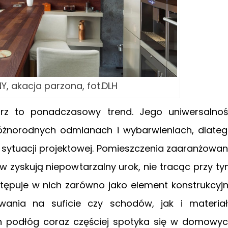
, akacja parzona, fot.DLH
rz to ponadczasowy trend. Jego uniwersalno
 różnorodnych odmianach i wybarwieniach, dlate
sytuacji projektowej. Pomieszczenia zaaranżowa
 zyskują niepowtarzalny urok, nie tracąc przy t
tępuje w nich zarówno jako element konstrukcyj
ania na suficie czy schodów, jak i materia
 podłóg coraz częściej spotyka się w domowy