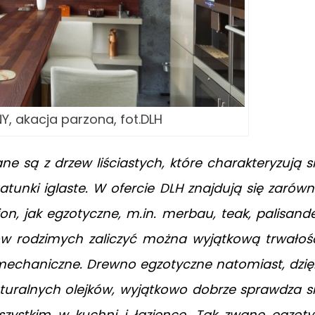
, akacja parzona, fot.DLH
e są z drzew liściastych, które charakteryzują s
atunki iglaste. W ofercie DLH znajdują się zarów
on, jak egzotyczne, m.in. merbau, teak, palisand
w rodzimych zaliczyć można wyjątkową trwałoś
mechaniczne. Drewno egzotyczne natomiast, dzię
uralnych olejków, wyjątkowo dobrze sprawdza s
zystkim w kuchni i łazience. Tak zwane egzoty