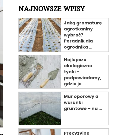
NAJNOWSZE WPISY
Jaką gramaturę
agrotkaniny
wybrać?
Poradnik dla
ogrodnika …
Najlepsze
ekologiczne
tynki –
podpowiadamy,
gdzie je …
Mur oporowy a
warunki
gruntowe – na …
Precyzyjne