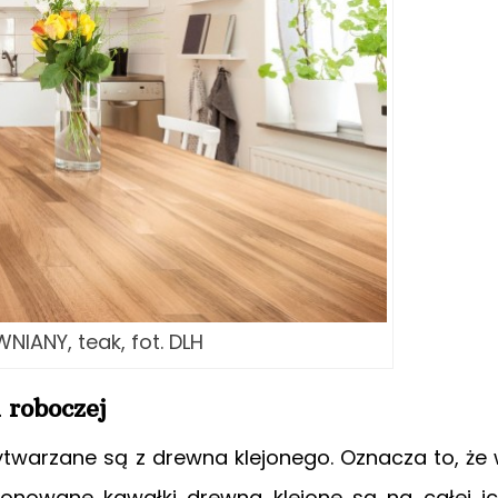
NIANY, teak, fot. DLH
 roboczej
wytwarzane są z drewna klejonego. Oznacza to, że
cjonowane kawałki drewna klejone są na całej i