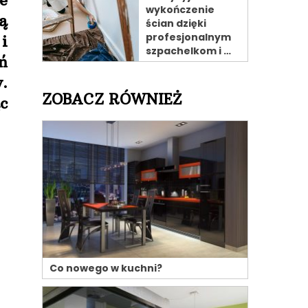
e
wykończenie
ą
ścian dzięki
profesjonalnym
i
szpachelkom i …
ń
.
ZOBACZ RÓWNIEŻ
c
Co nowego w kuchni?