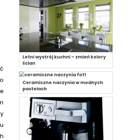
Letni wystrój kuchni – zmień kolory
ścian
ść
go
Ceramiczne naczynia w modnych
pastelach
ne
ym
ny
łu
ch