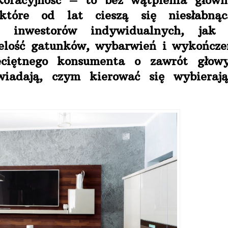
koracyjność – to bez wątpienia główn
które od lat cieszą się niesłabnąc
d inwestorów indywidualnych, jak 
elość gatunków, wybarwień i wykończe
ciętnego konsumenta o zawrót głowy
iadają, czym kierować się wybierają