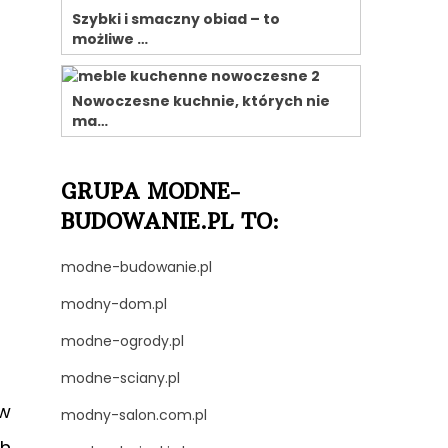
Szybki i smaczny obiad – to
możliwe …
Nowoczesne kuchnie, których nie
ma…
GRUPA MODNE-
BUDOWANIE.PL TO:
modne-budowanie.pl
modny-dom.pl
modne-ogrody.pl
modne-sciany.pl
 w
modny-salon.com.pl
ch