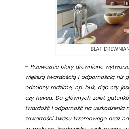
BLAT DREWNIANY
–
Przeważnie blaty drewniane wytwarzan
większą twardością i odpornością niż g
odmiany rodzime, np. buk, dąb czy jesi
czy hevea. Do głównych zalet gatunkó
twardość i odporność na uszkodzenia 
zawartości kwasu krzemowego oraz nat
w mokrym środowisku, czyli przede ws