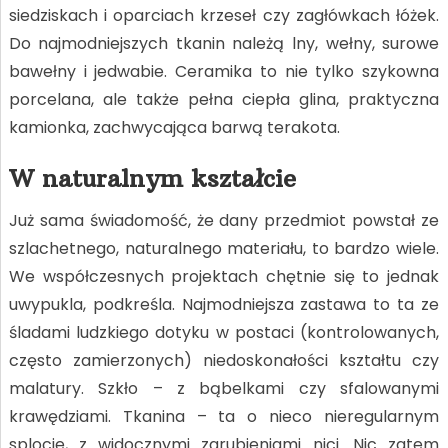
siedziskach i oparciach krzeseł czy zagłówkach łóżek.
Do najmodniejszych tkanin należą lny, wełny, surowe
bawełny i jedwabie. Ceramika to nie tylko szykowna
porcelana, ale także pełna ciepła glina, praktyczna
kamionka, zachwycająca barwą terakota.
W naturalnym kształcie
Już sama świadomość, że dany przedmiot powstał ze
szlachetnego, naturalnego materiału, to bardzo wiele.
We współczesnych projektach chętnie się to jednak
uwypukla, podkreśla. Najmodniejsza zastawa to ta ze
śladami ludzkiego dotyku w postaci (kontrolowanych,
często zamierzonych) niedoskonałości kształtu czy
malatury. Szkło – z bąbelkami czy sfalowanymi
krawędziami. Tkanina – ta o nieco nieregularnym
splocie, z widocznymi zgrubieniami nici. Nic zatem