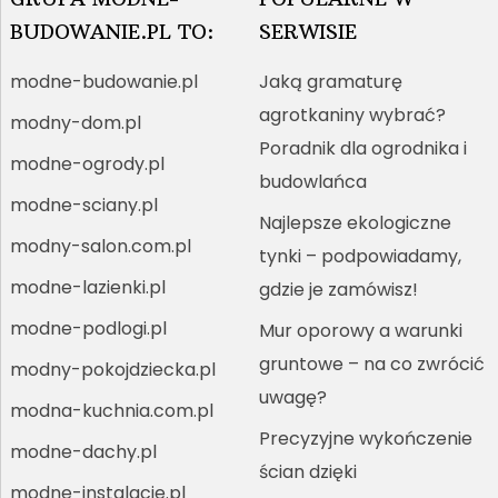
BUDOWANIE.PL TO:
SERWISIE
modne-budowanie.pl
Jaką gramaturę
agrotkaniny wybrać?
modny-dom.pl
Poradnik dla ogrodnika i
modne-ogrody.pl
budowlańca
modne-sciany.pl
Najlepsze ekologiczne
modny-salon.com.pl
tynki – podpowiadamy,
modne-lazienki.pl
gdzie je zamówisz!
modne-podlogi.pl
Mur oporowy a warunki
gruntowe – na co zwrócić
modny-pokojdziecka.pl
uwagę?
modna-kuchnia.com.pl
Precyzyjne wykończenie
modne-dachy.pl
ścian dzięki
modne-instalacje.pl