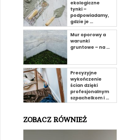
ekologiczne
tynki –
podpowiadamy,
gdzie je …
Mur oporowy a
warunki
gruntowe – na …
Precyzyjne
wykończenie
ścian dzięki
profesjonalnym
szpachelkom i …
ZOBACZ RÓWNIEŻ