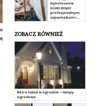
wykończenie
ścian dzięki
profesjonalnym
szpachelkom i …
na
ZOBACZ RÓWNIEŻ
ną
Retro także w ogrodzie – lampy
ogrodowe