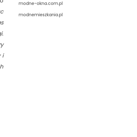
io
modne-okna.com.pl
ąc
modnemieszkania.pl
as
i.
zy
 i
ch