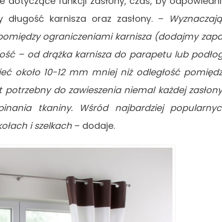
e dotyczące funkcji zasłony, czas, by odpowiedn
y długość karnisza oraz zasłony. –
Wyznaczaj
 pomiędzy ograniczeniami karnisza (dodajmy zap
gość – od drążka karnisza do parapetu lub podłog
eć około 10-12 mm mniej niż odległość pomięd
t potrzebny do zawieszenia niemal każdej zasłony
inania tkaniny. Wśród najbardziej popularny
ołach i szelkach
– dodaje.