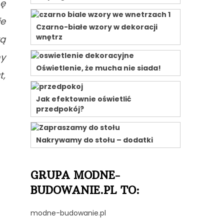
nę
ie
Czarno-białe wzory w dekoracji
wnętrz
zą
ny
Oświetlenie, że mucha nie siada!
t,
Jak efektownie oświetlić
przedpokój?
Nakrywamy do stołu – dodatki
GRUPA MODNE-
BUDOWANIE.PL TO:
modne-budowanie.pl