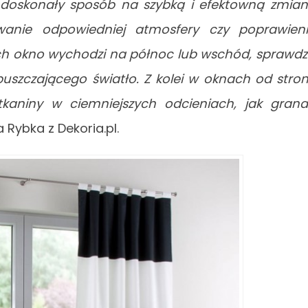
 doskonały sposób na szybką i efektowną zmia
wanie odpowiedniej atmosfery czy poprawien
ych okno wychodzi na północ lub wschód, sprawd
epuszczającego światło. Z kolei w oknach od stro
kaniny w ciemniejszych odcieniach, jak grana
Rybka z Dekoria.pl.