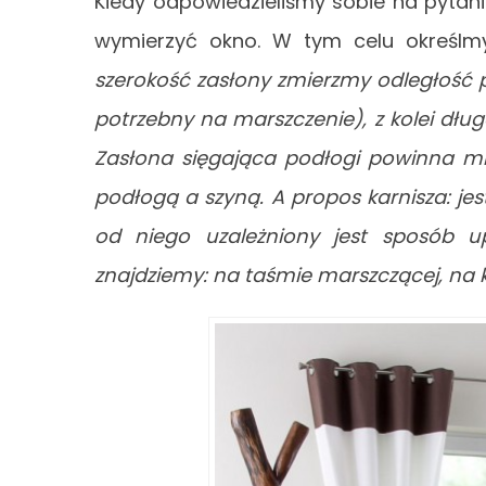
Kiedy odpowiedzieliśmy sobie na pytani
wymierzyć okno. W tym celu określm
szerokość zasłony zmierzmy odległość
potrzebny na marszczenie), z kolei dłu
Zasłona sięgająca podłogi powinna mi
podłogą a szyną. A propos karnisza: jes
od niego uzależniony jest sposób up
znajdziemy: na taśmie marszczącej, na k