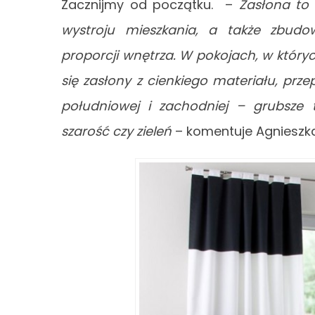
Zacznijmy od początku. –
Zasłona to
wystroju mieszkania, a także zbudo
proporcji wnętrza. W pokojach, w któr
się zasłony z cienkiego materiału, prz
południowej i zachodniej – grubsze t
szarość czy zieleń
– komentuje Agnieszka 