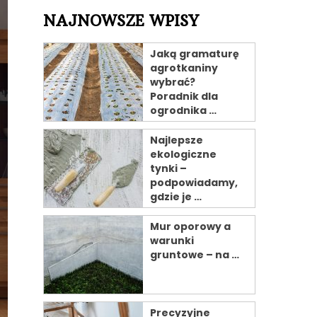
NAJNOWSZE WPISY
Jaką gramaturę
agrotkaniny
wybrać?
Poradnik dla
ogrodnika …
Najlepsze
ekologiczne
tynki –
podpowiadamy,
gdzie je …
Mur oporowy a
warunki
gruntowe – na …
Precyzyjne