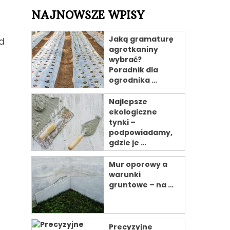
NAJNOWSZE WPISY
Jaką gramaturę
d
agrotkaniny
wybrać?
Poradnik dla
ogrodnika …
Najlepsze
ekologiczne
tynki –
podpowiadamy,
gdzie je …
Mur oporowy a
warunki
gruntowe – na …
Precyzyjne