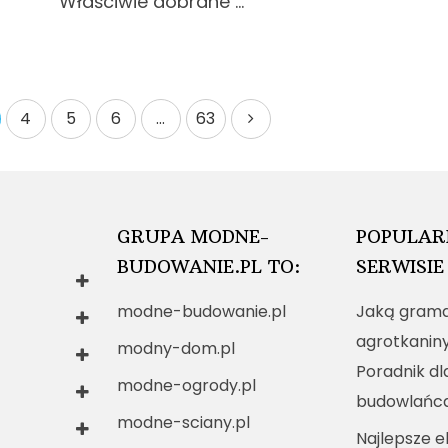
Właściwie dobrane …
4
5
6
…
63
GRUPA MODNE-
POPULAR
BUDOWANIE.PL TO:
SERWISIE
modne-budowanie.pl
Jaką grama
agrotkanin
modny-dom.pl
Poradnik dl
modne-ogrody.pl
budowlańc
modne-sciany.pl
Najlepsze e