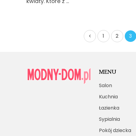
kwiaty. Które z …
Stronicowanie
1
2
3
wpisów
MENU
Salon
Kuchnia
Łazienka
Sypialnia
Pokój dziecka