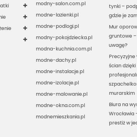
modny-salon.com.pl
atki
tynki – po
modne-lazienki.pl
gdzie je za
nie
modne-podlogi.pl
Mur oporow
enie
gruntowe –
modny-pokojdziecka.pl
uwagę?
modna-kuchnia.com.pl
Precyzyjne
modne-dachy.pl
ścian dzięki
modne-instalacje.pl
profesjona
modne-izolacje.pl
szpachelko
murarskim
modne-malowanie.pl
Biura na w
modne-okna.com.pl
Wrocławia 
modnemieszkania.pl
prestiż w j