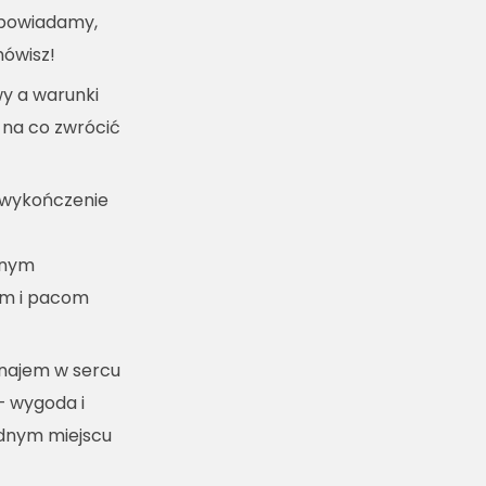
dpowiadamy,
mówisz!
y a warunki
 na co zwrócić
 wykończenie
lnym
m i pacom
ynajem w sercu
– wygoda i
ednym miejscu