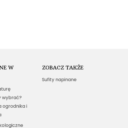
NE W
ZOBACZ TAKŻE
Sufity napinane
turę
y wybrać?
a ogrodnika i
a
kologiczne