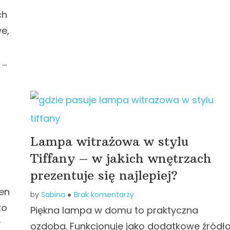
ch
e,
 …
Lampa witrażowa w stylu
Tiffany – w jakich wnętrzach
prezentuje się najlepiej?
ten
by
Sabina
Brak komentarzy
to
Piękna lampa w domu to praktyczna
y
ozdoba. Funkcjonuje jako dodatkowe źródł