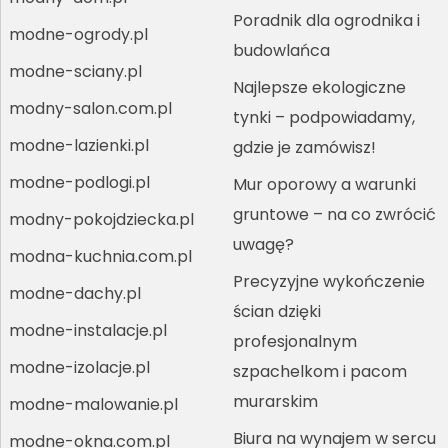
Poradnik dla ogrodnika i
modne-ogrody.pl
budowlańca
modne-sciany.pl
Najlepsze ekologiczne
modny-salon.com.pl
tynki – podpowiadamy,
modne-lazienki.pl
gdzie je zamówisz!
modne-podlogi.pl
Mur oporowy a warunki
gruntowe – na co zwrócić
modny-pokojdziecka.pl
uwagę?
modna-kuchnia.com.pl
Precyzyjne wykończenie
modne-dachy.pl
ścian dzięki
modne-instalacje.pl
profesjonalnym
modne-izolacje.pl
szpachelkom i pacom
murarskim
modne-malowanie.pl
Biura na wynajem w sercu
modne-okna.com.pl