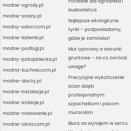
Poradnik dla ogrodnika i
modne-ogrody.pl
budowlańca
modne-sciany.pl
Najlepsze ekologiczne
modny-salon.com.pl
tynki – podpowiadamy,
modne-lazienki.pl
gdzie je zamówisz!
modne-podlogi.pl
Mur oporowy a warunki
gruntowe – na co zwrócić
modny-pokojdziecka.pl
uwagę?
modna-kuchnia.com.pl
Precyzyjne wykończenie
modne-dachy.pl
ścian dzięki
modne-instalacje.pl
profesjonalnym
modne-izolacje.pl
szpachelkom i pacom
murarskim
modne-malowanie.pl
Biura na wynajem w sercu
modne-okna.com.pl