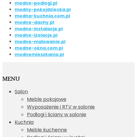
modne-podlogi.pl
modny-pokojdziecka.pl
modna-kuchnia.com.pl
modne-dachy.pl
modne-instalacje.pl
modne-izolacje.pl
modne-malowanie.pl
modne-okna.com.pl
modnemieszkania.pl
MENU
Salon
Meble pokojowe
Wyposażenie i RTV w salonie
Podłogi i ściany w salonie
Kuchnia
Meble kuchenne