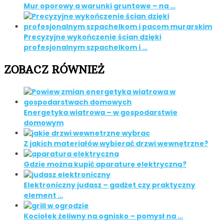
Mur oporowy a warunki gruntowe – na …
Precyzyjne wykończenie ścian dzięki
profesjonalnym szpachelkom i …
ZOBACZ RÓWNIEŻ
Energetyka wiatrowa – w gospodarstwie
domowym
Z jakich materiałów wybierać drzwi wewnętrzne?
Gdzie można kupić aparaturę elektryczną?
Elektroniczny judasz – gadżet czy praktyczny
element …
Kociołek żeliwny na ognisko – pomysł na …