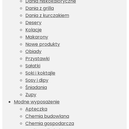
Dania niskokaloryczne
Dania z grilla
Dania z kurczakiem
Desery
Kolacje
Makarony
Nowe produkty
Obiady
Przystawki
Sałatki
Soki i koktajle
Sosy i dipy
Śniadania
Zupy
Modne wyposażenie
Apteczka
Chemia budowlana
Chemia gospodarcza