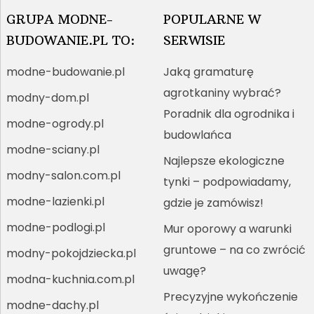
GRUPA MODNE-
POPULARNE W
BUDOWANIE.PL TO:
SERWISIE
modne-budowanie.pl
Jaką gramaturę
agrotkaniny wybrać?
modny-dom.pl
Poradnik dla ogrodnika i
modne-ogrody.pl
budowlańca
modne-sciany.pl
Najlepsze ekologiczne
modny-salon.com.pl
tynki – podpowiadamy,
modne-lazienki.pl
gdzie je zamówisz!
modne-podlogi.pl
Mur oporowy a warunki
gruntowe – na co zwrócić
modny-pokojdziecka.pl
uwagę?
modna-kuchnia.com.pl
Precyzyjne wykończenie
modne-dachy.pl