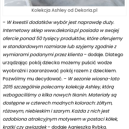
Kolekcja Ashley od Dekoria.pl
–
W kwestii dodatków wybór jest naprawdę duży.
Internetowy sklep www.dekoria.pl posiada w swojej
ofercie ponad 50 tysięcy produktów, które oferujemy
w standardowym rozmiarze lub szyjemy zgodnie z
wymiarami podanymi przez klienta
– dodaje. Dlatego
urządzając pokój dziecka możemy puścić wodze
wyobraźni i zaaranżować pokój razem z dzieckiem.
Pozwólmy mu decydować. –
W sezonie wiosna-lato
2015 szczególnie polecamy kolekcję Ashley, którą
wzbogaciliśmy o kilka nowych tkanin. Materiały są
dostępne w czterech modnych kolorach: żółtym,
różowym, niebieskim i szarym. Każda z nich jest
ozdobiona atrakcyjnym motywem w postaci kółek,
kratki czy gwiazdek
– dodaje Agnieszka Rybka.