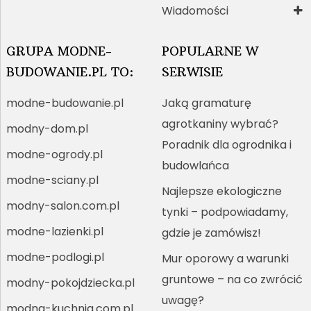
Wiadomości
GRUPA MODNE-
POPULARNE W
BUDOWANIE.PL TO:
SERWISIE
modne-budowanie.pl
Jaką gramaturę
agrotkaniny wybrać?
modny-dom.pl
Poradnik dla ogrodnika i
modne-ogrody.pl
budowlańca
modne-sciany.pl
Najlepsze ekologiczne
modny-salon.com.pl
tynki – podpowiadamy,
modne-lazienki.pl
gdzie je zamówisz!
modne-podlogi.pl
Mur oporowy a warunki
gruntowe – na co zwrócić
modny-pokojdziecka.pl
uwagę?
modna-kuchnia.com.pl