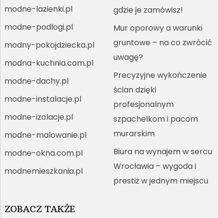
modne-lazienki.pl
gdzie je zamówisz!
modne-podlogi.pl
Mur oporowy a warunki
gruntowe – na co zwrócić
modny-pokojdziecka.pl
uwagę?
modna-kuchnia.com.pl
Precyzyjne wykończenie
modne-dachy.pl
ścian dzięki
modne-instalacje.pl
profesjonalnym
modne-izolacje.pl
szpachelkom i pacom
murarskim
modne-malowanie.pl
Biura na wynajem w sercu
modne-okna.com.pl
Wrocławia – wygoda i
modnemieszkania.pl
prestiż w jednym miejscu
ZOBACZ TAKŻE