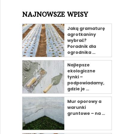
NAJNOWSZE WPISY
Jaką gramaturę
agrotkaniny
wybrać?
Poradnik dla
ogrodnika …
Najlepsze
ekologiczne
tynki –
podpowiadamy,
gdzie je …
Mur oporowy a
warunki
gruntowe – na …