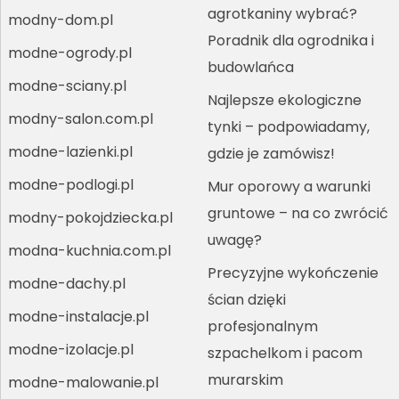
agrotkaniny wybrać?
modny-dom.pl
Poradnik dla ogrodnika i
modne-ogrody.pl
budowlańca
modne-sciany.pl
Najlepsze ekologiczne
modny-salon.com.pl
tynki – podpowiadamy,
modne-lazienki.pl
gdzie je zamówisz!
modne-podlogi.pl
Mur oporowy a warunki
gruntowe – na co zwrócić
modny-pokojdziecka.pl
uwagę?
modna-kuchnia.com.pl
Precyzyjne wykończenie
modne-dachy.pl
ścian dzięki
modne-instalacje.pl
profesjonalnym
modne-izolacje.pl
szpachelkom i pacom
murarskim
modne-malowanie.pl