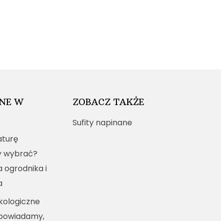
NE W
ZOBACZ TAKŻE
Sufity napinane
turę
y wybrać?
a ogrodnika i
a
kologiczne
dpowiadamy,