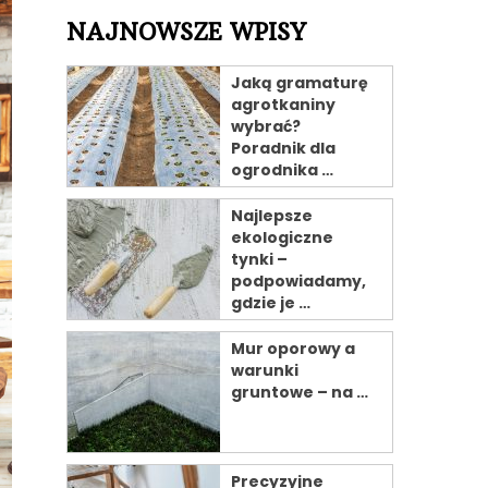
NAJNOWSZE WPISY
Jaką gramaturę
agrotkaniny
wybrać?
Poradnik dla
ogrodnika …
Najlepsze
ekologiczne
tynki –
podpowiadamy,
gdzie je …
Mur oporowy a
warunki
gruntowe – na …
Precyzyjne