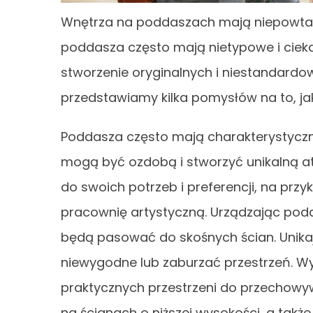
Wnętrza na poddaszach mają niepowtar
poddasza często mają nietypowe i cieka
stworzenie oryginalnych i niestandardo
przedstawiamy kilka pomysłów na to, j
Poddasza często mają charakterystyczne s
mogą być ozdobą i stworzyć unikalną a
do swoich potrzeb i preferencji, na przy
pracownię artystyczną. Urządzając podd
będą pasować do skośnych ścian. Unika
niewygodne lub zaburzać przestrzeń. Wy
praktycznych przestrzeni do przechowywa
na ścianach o niższej wysokości, a tak