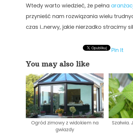
Wtedy warto wiedzieć, że pełna
aranżac
przynieść nam rozwiązania wielu trudny
czas i…nerwy, jakie nierzadko stracimy si
Pin It
You may also like
Ogród zimowy z widokiem na
Szałwia.
gwiazdy