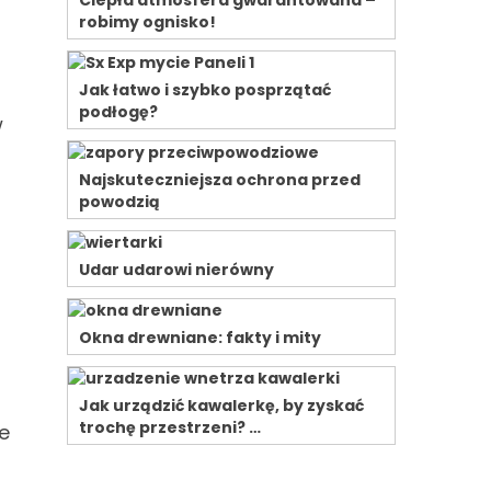
Ciepła atmosfera gwarantowana –
robimy ognisko!
Jak łatwo i szybko posprzątać
podłogę?
w
Najskuteczniejsza ochrona przed
powodzią
Udar udarowi nierówny
Okna drewniane: fakty i mity
Jak urządzić kawalerkę, by zyskać
trochę przestrzeni? …
e