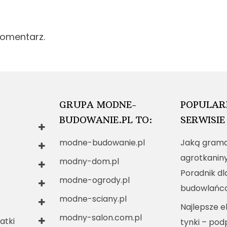
komentarz.
GRUPA MODNE-
POPULAR
BUDOWANIE.PL TO:
SERWISIE
modne-budowanie.pl
Jaką grama
agrotkanin
modny-dom.pl
Poradnik dl
modne-ogrody.pl
budowlańc
modne-sciany.pl
Najlepsze e
modny-salon.com.pl
atki
tynki – po