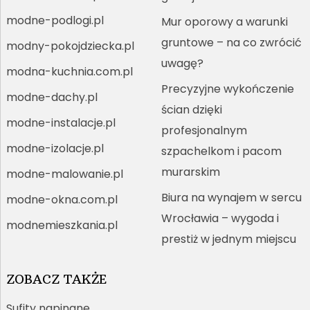
modne-podlogi.pl
Mur oporowy a warunki
gruntowe – na co zwrócić
modny-pokojdziecka.pl
uwagę?
modna-kuchnia.com.pl
Precyzyjne wykończenie
modne-dachy.pl
ścian dzięki
modne-instalacje.pl
profesjonalnym
modne-izolacje.pl
szpachelkom i pacom
murarskim
modne-malowanie.pl
Biura na wynajem w sercu
modne-okna.com.pl
Wrocławia – wygoda i
modnemieszkania.pl
prestiż w jednym miejscu
ZOBACZ TAKŻE
Sufity napinane