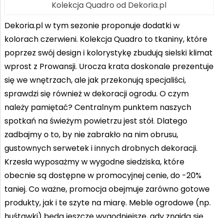
Kolekcja Quadro od Dekoria.pl
Dekoria.pl w tym sezonie proponuje dodatki w
kolorach czerwieni. Kolekcja Quadro to tkaniny, które
poprzez swój design i kolorystykę zbudują sielski klimat
wprost z Prowansji. Urocza krata doskonale prezentuje
się we wnętrzach, ale jak przekonują specjaliści,
sprawdzi się również w dekoracji ogrodu. O czym
należy pamiętać? Centralnym punktem naszych
spotkań na świeżym powietrzu jest stół. Dlatego
zadbajmy o to, by nie zabrakło na nim obrusu,
gustownych serwetek i innych drobnych dekoracji.
Krzesła wyposażmy w wygodne siedziska, które
obecnie są dostępne w promocyjnej cenie, do -20%
taniej. Co ważne, promocja obejmuje zarówno gotowe
produkty, jak i te szyte na miarę. Meble ogrodowe (np.
huśtawki) będą jeszcze wygodniejsze, gdy znajdą się