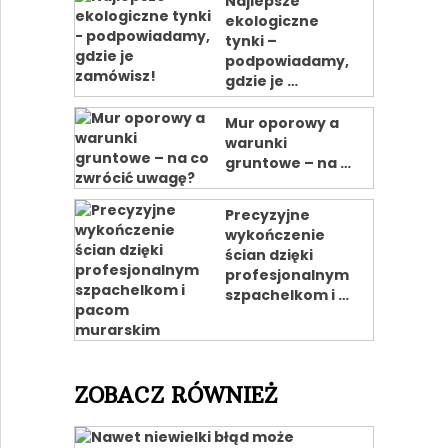
Najlepsze
ekologiczne
tynki –
podpowiadamy,
gdzie je …
Mur oporowy a
warunki
gruntowe – na …
Precyzyjne
wykończenie
ścian dzięki
profesjonalnym
szpachelkom i …
ZOBACZ RÓWNIEŻ