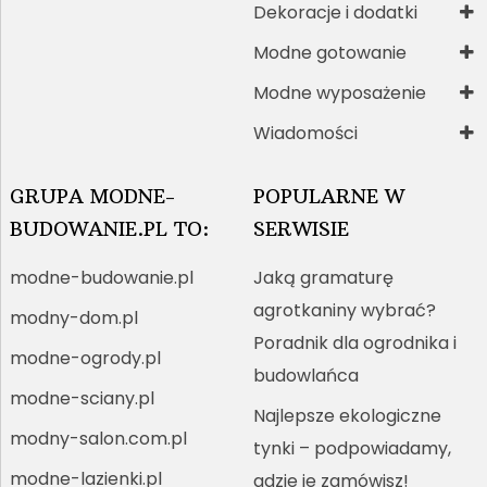
Dekoracje i dodatki
Modne gotowanie
Modne wyposażenie
Wiadomości
GRUPA MODNE-
POPULARNE W
BUDOWANIE.PL TO:
SERWISIE
modne-budowanie.pl
Jaką gramaturę
agrotkaniny wybrać?
modny-dom.pl
Poradnik dla ogrodnika i
modne-ogrody.pl
budowlańca
modne-sciany.pl
Najlepsze ekologiczne
modny-salon.com.pl
tynki – podpowiadamy,
modne-lazienki.pl
gdzie je zamówisz!