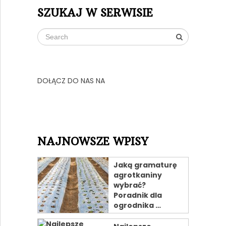
SZUKAJ W SERWISIE
DOŁĄCZ DO NAS NA
NAJNOWSZE WPISY
Jaką gramaturę
agrotkaniny
wybrać?
Poradnik dla
ogrodnika …