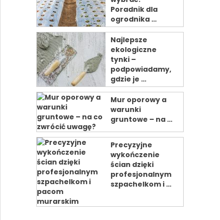
Poradnik dla
ogrodnika …
Najlepsze
ekologiczne
tynki –
podpowiadamy,
gdzie je …
Mur oporowy a
warunki
gruntowe – na …
Precyzyjne
wykończenie
ścian dzięki
profesjonalnym
szpachelkom i …