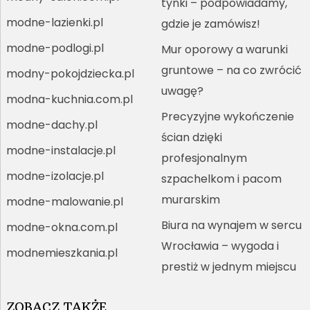
tynki – podpowiadamy,
modne-lazienki.pl
gdzie je zamówisz!
modne-podlogi.pl
Mur oporowy a warunki
gruntowe – na co zwrócić
modny-pokojdziecka.pl
uwagę?
modna-kuchnia.com.pl
Precyzyjne wykończenie
modne-dachy.pl
ścian dzięki
modne-instalacje.pl
profesjonalnym
modne-izolacje.pl
szpachelkom i pacom
murarskim
modne-malowanie.pl
Biura na wynajem w sercu
modne-okna.com.pl
Wrocławia – wygoda i
modnemieszkania.pl
prestiż w jednym miejscu
ZOBACZ TAKŻE