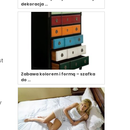
dekoracja …
st
Zabawa kolorem i formą – szafka
do …
y