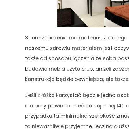
Spore znaczenie ma materiał, z którego 
naszemu zdrowiu materiałem jest oczywiś
także od sposobu łączenia ze sobą poszcz
budowie mebla użyto śrub, aniżeli zaczep
konstrukcja będzie pewniejsza, ale takż
Jeśli z łóżka korzystać będzie jedna oso
dla pary powinno mieć co najmniej 140 
przypadku ta minimalna szerokość zmusz
to niewątpliwie przyjemne, lecz na dłuż