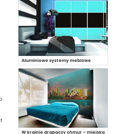
Aluminiowe systemy meblowe
o
t
W krainie drapaczy chmur – miejska