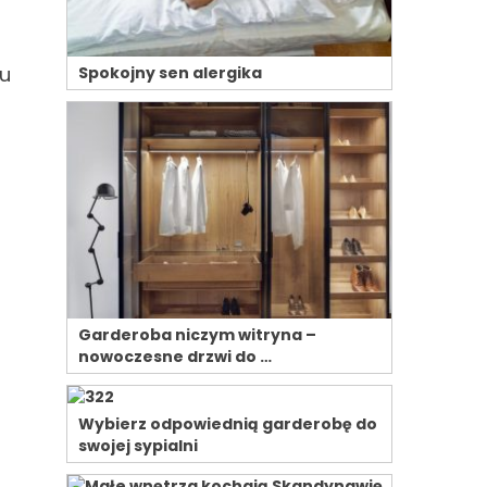
ku
Spokojny sen alergika
Garderoba niczym witryna –
nowoczesne drzwi do …
Wybierz odpowiednią garderobę do
swojej sypialni