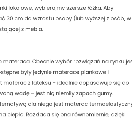
ki lokalowe, wybierajmy szersze łóżka. Aby
ć 30 cm do wzrostu osoby (lub wyższej z osób, w
ającej z mebla.
o materaca. Obecnie wybór rozwiązań na rynku je
dostępne były jedynie materace piankowe i
 materac z lateksu – idealnie dopasowuje się do
owaną wadę – jest nią niemiły zapach gumy.
lternatywą dla niego jest materac termoelastyczn
na ciepło. Rozkłada się ona równomiernie, dzięki