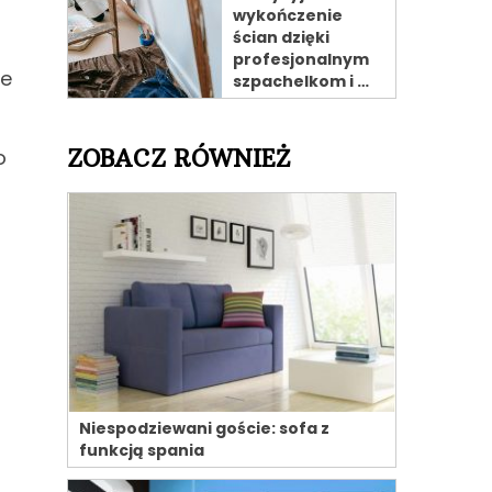
wykończenie
ścian dzięki
profesjonalnym
ie
szpachelkom i …
ZOBACZ RÓWNIEŻ
o
Niespodziewani goście: sofa z
funkcją spania