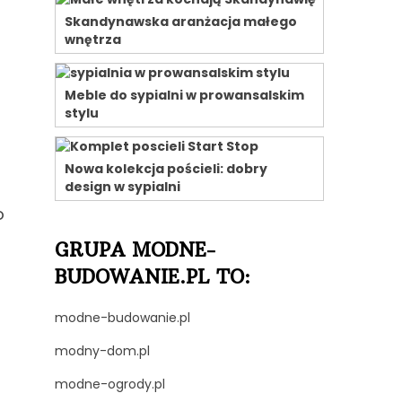
Skandynawska aranżacja małego
wnętrza
Meble do sypialni w prowansalskim
stylu
Nowa kolekcja pościeli: dobry
design w sypialni
o
o
GRUPA MODNE-
BUDOWANIE.PL TO:
modne-budowanie.pl
modny-dom.pl
modne-ogrody.pl