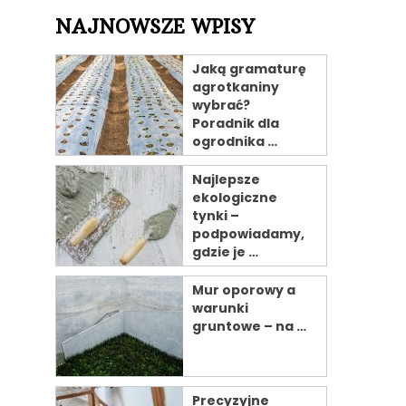
NAJNOWSZE WPISY
Jaką gramaturę
agrotkaniny
wybrać?
Poradnik dla
ogrodnika …
Najlepsze
ekologiczne
tynki –
podpowiadamy,
gdzie je …
Mur oporowy a
warunki
gruntowe – na …
Precyzyjne