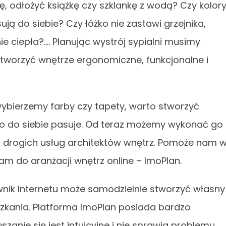
 odłożyć książkę czy szklankę z wodą? Czy kolory
ują do siebie? Czy łóżko nie zastawi grzejnika,
 ciepła?…. Planując wystrój sypialni musimy
stworzyć wnętrze ergonomiczne, funkcjonalne i
ybierzemy farby czy tapety, warto stworzyć
tko do siebie pasuje. Od teraz możemy wykonać go
z drogich usług architektów wnętrz. Pomoże nam 
am do aranżacji wnętrz online – ImoPlan.
nik Internetu może samodzielnie stworzyć własny
zkania. Platforma ImoPlan posiada bardzo
szanie się jest intuicyjne i nie sprawia problemu