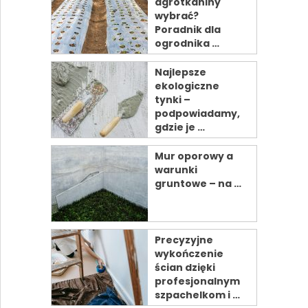
agrotkaniny
wybrać?
Poradnik dla
ogrodnika …
Najlepsze
ekologiczne
tynki –
podpowiadamy,
gdzie je …
Mur oporowy a
warunki
gruntowe – na …
Precyzyjne
wykończenie
ścian dzięki
profesjonalnym
szpachelkom i …