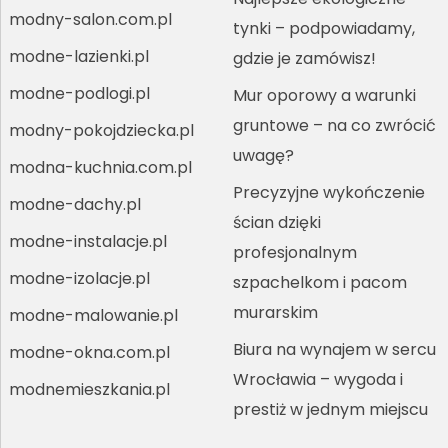
modny-salon.com.pl
tynki – podpowiadamy,
modne-lazienki.pl
gdzie je zamówisz!
modne-podlogi.pl
Mur oporowy a warunki
gruntowe – na co zwrócić
modny-pokojdziecka.pl
uwagę?
modna-kuchnia.com.pl
Precyzyjne wykończenie
modne-dachy.pl
ścian dzięki
modne-instalacje.pl
profesjonalnym
modne-izolacje.pl
szpachelkom i pacom
murarskim
modne-malowanie.pl
Biura na wynajem w sercu
modne-okna.com.pl
Wrocławia – wygoda i
modnemieszkania.pl
prestiż w jednym miejscu