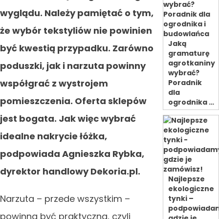
wyglądu. Należy pamiętać o tym,
że wybór tekstyliów nie powinien
Jaką
być kwestią przypadku. Zarówno
gramaturę
agrotkaniny
poduszki, jak i narzuta powinny
wybrać?
współgrać z wystrojem
Poradnik
dla
pomieszczenia. Oferta sklepów
ogrodnika …
jest bogata. Jak więc wybrać
idealne nakrycie łóżka,
podpowiada Agnieszka Rybka,
dyrektor handlowy Dekoria.pl.
Najlepsze
ekologiczne
Narzuta – przede wszystkim –
tynki –
podpowiada
powinna być praktyczna, czyli
gdzie je …