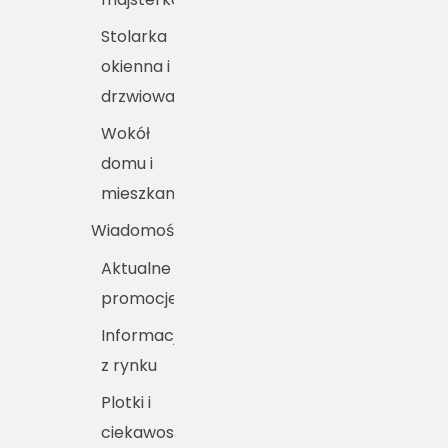
Stolarka
okienna i
drzwiowa
Wokół
domu i
mieszkania
Wiadomości
Aktualne
promocje
Informacje
z rynku
Plotki i
ciekawostki