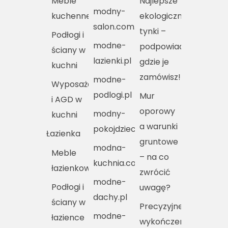
Meble
Najlepsze
modny-
kuchenne
ekologiczne
salon.com.pl
tynki –
Podłogi i
modne-
podpowiadamy,
ściany w
lazienki.pl
gdzie je
kuchni
zamówisz!
modne-
Wyposażenie
podlogi.pl
Mur
i AGD w
oporowy
modny-
kuchni
a warunki
pokojdziecka.pl
Łazienka
gruntowe
modna-
Meble
– na co
kuchnia.com.pl
łazienkowe
zwrócić
modne-
Podłogi i
uwagę?
dachy.pl
ściany w
Precyzyjne
modne-
łazience
wykończenie