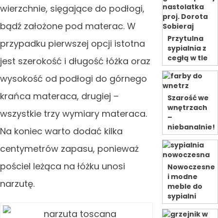
wierzchnie, sięgające do podłogi,
bądź założone pod materac. W
Przytulna
przypadku pierwszej opcji istotna
sypialnia z
cegłą w tle
jest szerokość i długość łóżka oraz
wysokość od podłogi do górnego
krańca materaca, drugiej –
Szarość we
wnętrzach
wszystkie trzy wymiary materaca.
–
niebanalnie!
Na koniec warto dodać kilka
centymetrów zapasu, ponieważ
pościel leżąca na łóżku unosi
Nowoczesne
i modne
narzutę.
meble do
sypialni