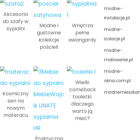
modne-
Akcesoria
instalacje.pl
do szafy w
Modne i
Wnętrza
sypialni
modne-
gustowne
pełne
izolacje.pl
kolekcje
awangardy
pościeli
modne-
malowanie.pl
modne-
okna.com.pl
Wielki
comeback
modnemieszkani
Kosmiczny
toaletki:
sen na
dlaczego
nowym
warto ją
materacu
mieć?
Praktyczna