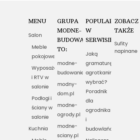
MENU
GRUPA
POPULARNE
ZOBACZ
MODNE-
W
TAKŻE
Salon
BUDOWANIE.PL
SERWISIE
Sufity
Meble
TO:
napinane
Jaką
pokojowe
modne-
gramaturę
Wyposażenie
budowanie.pl
agrotkaniny
i RTV w
wybrać?
modny-
salonie
Poradnik
dom.pl
Podłogi i
dla
modne-
ściany w
ogrodnika
ogrody.pl
salonie
i
modne-
Kuchnia
budowlańca
sciany.pl