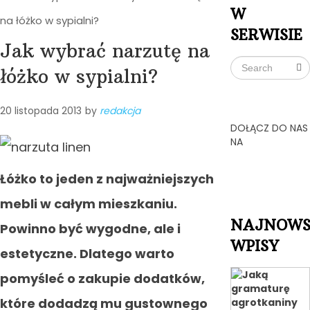
W
na łóżko w sypialni?
SERWISIE
Jak wybrać narzutę na
łóżko w sypialni?
20 listopada 2013
by
redakcja
DOŁĄCZ DO NAS
NA
Łóżko to jeden z najważniejszych
mebli w całym mieszkaniu.
NAJNOWS
Powinno być wygodne, ale i
WPISY
estetyczne. Dlatego warto
pomyśleć o zakupie dodatków,
które dodadzą mu gustownego