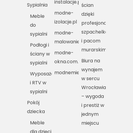
instalacje.pl
Sypialnia
ścian
modne-
dzięki
Meble
izolacje.pl
profesjonalnym
do
szpachelkom
modne-
sypialni
i pacom
malowanie.pl
Podłogi i
murarskim
modne-
ściany w
Biura na
okna.com.pl
sypialni
wynajem
modnemieszkania.pl
Wyposażenie
w sercu
i RTV w
Wrocławia
sypialni
– wygoda
Pokój
i prestiż w
dziecka
jednym
Meble
miejscu
dla dzieci