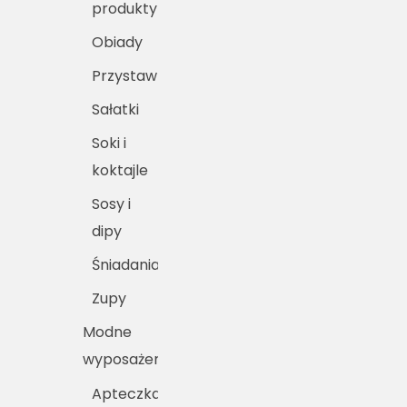
produkty
Obiady
Przystawki
Sałatki
Soki i
koktajle
Sosy i
dipy
Śniadania
Zupy
Modne
wyposażenie
Apteczka