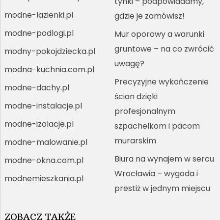
tynki – podpowiadamy,
modne-lazienki.pl
gdzie je zamówisz!
modne-podlogi.pl
Mur oporowy a warunki
gruntowe – na co zwrócić
modny-pokojdziecka.pl
uwagę?
modna-kuchnia.com.pl
Precyzyjne wykończenie
modne-dachy.pl
ścian dzięki
modne-instalacje.pl
profesjonalnym
modne-izolacje.pl
szpachelkom i pacom
murarskim
modne-malowanie.pl
Biura na wynajem w sercu
modne-okna.com.pl
Wrocławia – wygoda i
modnemieszkania.pl
prestiż w jednym miejscu
ZOBACZ TAKŻE