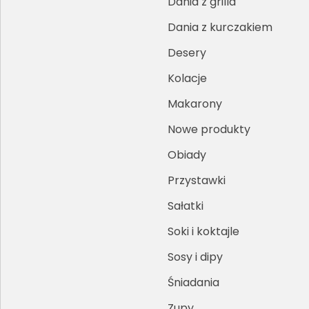
Dania z grilla
Dania z kurczakiem
Desery
Kolacje
Makarony
Nowe produkty
Obiady
Przystawki
Sałatki
Soki i koktajle
Sosy i dipy
Śniadania
Zupy