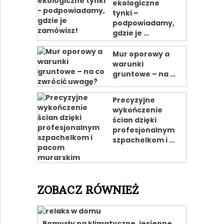
ekologiczne
tynki –
podpowiadamy,
gdzie je …
Mur oporowy a
warunki
gruntowe – na …
Precyzyjne
wykończenie
ścian dzięki
profesjonalnym
szpachelkom i …
ZOBACZ RÓWNIEŻ
Pomysły na klimatyczne, jesienne