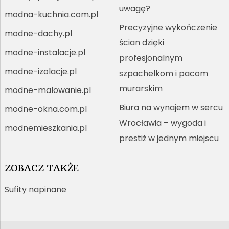
uwagę?
modna-kuchnia.com.pl
Precyzyjne wykończenie
modne-dachy.pl
ścian dzięki
modne-instalacje.pl
profesjonalnym
modne-izolacje.pl
szpachelkom i pacom
murarskim
modne-malowanie.pl
Biura na wynajem w sercu
modne-okna.com.pl
Wrocławia – wygoda i
modnemieszkania.pl
prestiż w jednym miejscu
ZOBACZ TAKŻE
Sufity napinane