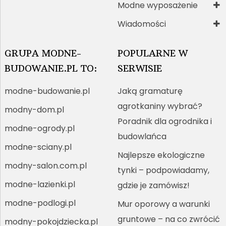
Modne wyposażenie
Wiadomości
GRUPA MODNE-
POPULARNE W
BUDOWANIE.PL TO:
SERWISIE
modne-budowanie.pl
Jaką gramaturę
agrotkaniny wybrać?
modny-dom.pl
Poradnik dla ogrodnika i
modne-ogrody.pl
budowlańca
modne-sciany.pl
Najlepsze ekologiczne
modny-salon.com.pl
tynki – podpowiadamy,
modne-lazienki.pl
gdzie je zamówisz!
modne-podlogi.pl
Mur oporowy a warunki
gruntowe – na co zwrócić
modny-pokojdziecka.pl