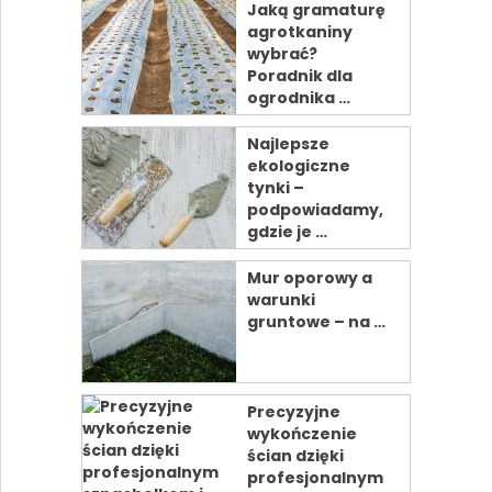
Jaką gramaturę
agrotkaniny
wybrać?
Poradnik dla
ogrodnika …
Najlepsze
ekologiczne
tynki –
podpowiadamy,
gdzie je …
Mur oporowy a
warunki
gruntowe – na …
Precyzyjne
wykończenie
ścian dzięki
profesjonalnym