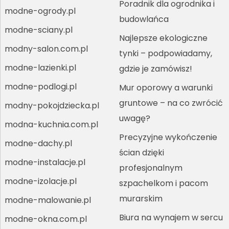
Poradnik dla ogrodnika i
modne-ogrody.pl
budowlańca
modne-sciany.pl
Najlepsze ekologiczne
modny-salon.com.pl
tynki – podpowiadamy,
modne-lazienki.pl
gdzie je zamówisz!
modne-podlogi.pl
Mur oporowy a warunki
gruntowe – na co zwrócić
modny-pokojdziecka.pl
uwagę?
modna-kuchnia.com.pl
Precyzyjne wykończenie
modne-dachy.pl
ścian dzięki
modne-instalacje.pl
profesjonalnym
modne-izolacje.pl
szpachelkom i pacom
murarskim
modne-malowanie.pl
Biura na wynajem w sercu
modne-okna.com.pl