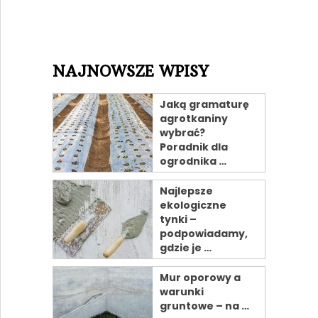
NAJNOWSZE WPISY
Jaką gramaturę
agrotkaniny
wybrać?
Poradnik dla
ogrodnika …
Najlepsze
ekologiczne
tynki –
podpowiadamy,
gdzie je …
Mur oporowy a
warunki
gruntowe – na …