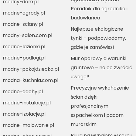
modny-dom.pl
Poradnik dla ogrodnika i
modne-ogrody.pl
budowlańca
modne-sciany.pl
Najlepsze ekologiczne
modny-salon.com.pl
tynki – podpowiadamy,
modne-lazienki.pl
gdzie je zamówisz!
modne-podlogi.pl
Mur oporowy a warunki
gruntowe – na co zwrócić
modny-pokojdziecka.pl
uwagę?
modna-kuchnia.com.pl
Precyzyjne wykończenie
modne-dachy.pl
ścian dzięki
modne-instalacje.pl
profesjonalnym
modne-izolacje.pl
szpachelkom i pacom
murarskim
modne-malowanie.pl
Biura na wynajem w sercu