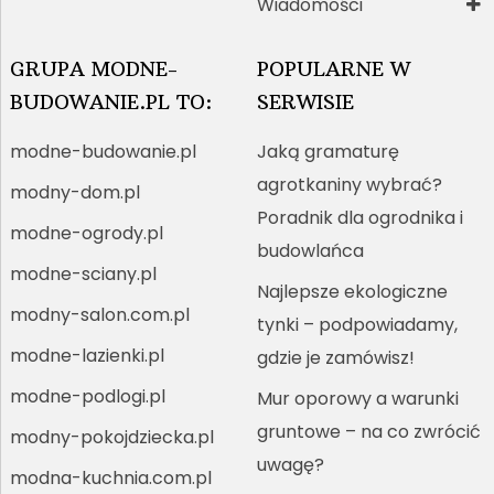
Wiadomości
GRUPA MODNE-
POPULARNE W
BUDOWANIE.PL TO:
SERWISIE
modne-budowanie.pl
Jaką gramaturę
agrotkaniny wybrać?
modny-dom.pl
Poradnik dla ogrodnika i
modne-ogrody.pl
budowlańca
modne-sciany.pl
Najlepsze ekologiczne
modny-salon.com.pl
tynki – podpowiadamy,
modne-lazienki.pl
gdzie je zamówisz!
modne-podlogi.pl
Mur oporowy a warunki
gruntowe – na co zwrócić
modny-pokojdziecka.pl
uwagę?
modna-kuchnia.com.pl