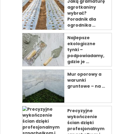
Jaką gramaturę
agrotkaniny
wybrać?
Poradnik dla
ogrodnika …
Najlepsze
ekologiczne
tynki –
podpowiadamy,
gdzie je …
Mur oporowy a
warunki
gruntowe – na …
Precyzyjne
wykończenie
ścian dzięki
profesjonalnym