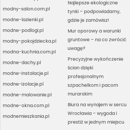
Najlepsze ekologiczne
modny-salon.com.pl
tynki – podpowiadamy,
modne-lazienki.pl
gdzie je zamówisz!
modne-podlogi.pl
Mur oporowy a warunki
gruntowe – na co zwrócić
modny-pokojdziecka.pl
uwagę?
modna-kuchnia.com.pl
Precyzyjne wykończenie
modne-dachy.pl
ścian dzięki
modne-instalacje.pl
profesjonalnym
modne-izolacje.pl
szpachelkom i pacom
murarskim
modne-malowanie.pl
Biura na wynajem w sercu
modne-okna.com.pl
Wrocławia – wygoda i
modnemieszkania.pl
prestiż w jednym miejscu