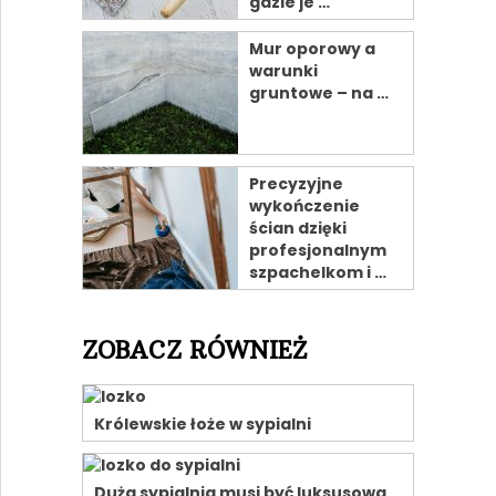
gdzie je …
Mur oporowy a
warunki
gruntowe – na …
Precyzyjne
wykończenie
ścian dzięki
profesjonalnym
szpachelkom i …
ZOBACZ RÓWNIEŻ
Królewskie łoże w sypialni
Duża sypialnia musi być luksusowa