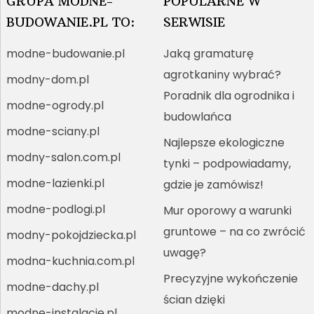
GRUPA MODNE-
POPULARNE W
BUDOWANIE.PL TO:
SERWISIE
modne-budowanie.pl
Jaką gramaturę
agrotkaniny wybrać?
modny-dom.pl
Poradnik dla ogrodnika i
modne-ogrody.pl
budowlańca
modne-sciany.pl
Najlepsze ekologiczne
modny-salon.com.pl
tynki – podpowiadamy,
modne-lazienki.pl
gdzie je zamówisz!
modne-podlogi.pl
Mur oporowy a warunki
gruntowe – na co zwrócić
modny-pokojdziecka.pl
uwagę?
modna-kuchnia.com.pl
Precyzyjne wykończenie
modne-dachy.pl
ścian dzięki
modne-instalacje.pl