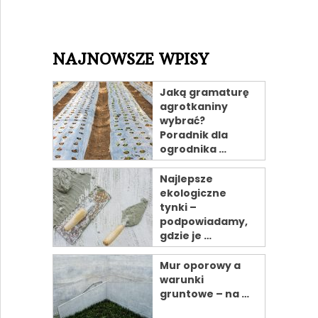
NAJNOWSZE WPISY
Jaką gramaturę
agrotkaniny
wybrać?
Poradnik dla
ogrodnika …
Najlepsze
ekologiczne
tynki –
podpowiadamy,
gdzie je …
Mur oporowy a
warunki
gruntowe – na …