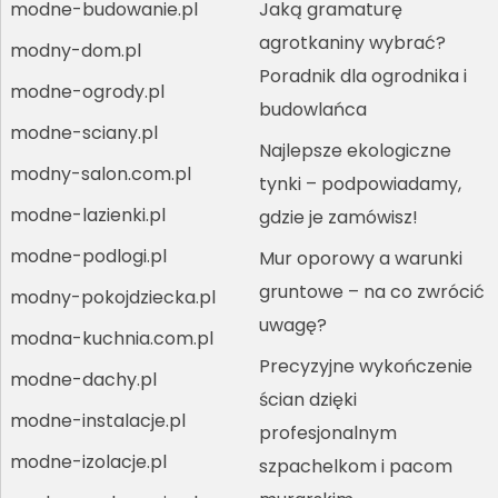
modne-budowanie.pl
Jaką gramaturę
agrotkaniny wybrać?
modny-dom.pl
Poradnik dla ogrodnika i
modne-ogrody.pl
budowlańca
modne-sciany.pl
Najlepsze ekologiczne
modny-salon.com.pl
tynki – podpowiadamy,
modne-lazienki.pl
gdzie je zamówisz!
modne-podlogi.pl
Mur oporowy a warunki
gruntowe – na co zwrócić
modny-pokojdziecka.pl
uwagę?
modna-kuchnia.com.pl
Precyzyjne wykończenie
modne-dachy.pl
ścian dzięki
modne-instalacje.pl
profesjonalnym
modne-izolacje.pl
szpachelkom i pacom