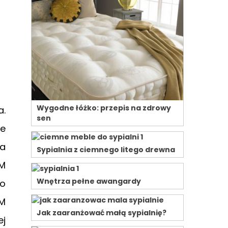
Wygodne łóżko: przepis na zdrowy
a.
sen
że
la
Sypialnia z ciemnego litego drewna
JM
Wnętrza pełne awangardy
wo
JM
Jak zaaranżować małą sypialnię?
ej