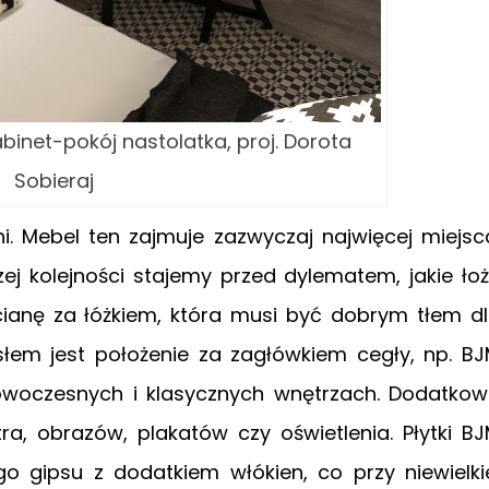
binet-pokój nastolatka, proj. Dorota
Sobieraj
i. Mebel ten zajmuje zazwyczaj najwięcej miejsc
zej kolejności stajemy przed dylematem, jakie ło
cianę za łóżkiem, która musi być dobrym tłem d
em jest położenie za zagłówkiem cegły, np. B
owoczesnych i klasycznych wnętrzach. Dodatko
ra, obrazów, plakatów czy oświetlenia. Płytki B
 gipsu z dodatkiem włókien, co przy niewielki