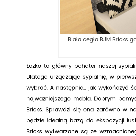
Biała cegła BJM Bricks ga
Łóżko to główny bohater naszej sypialn
Dlatego urządzając sypialnię, w pierws
wybrać. A następnie… jak wykończyć ś
najważniejszego mebla. Dobrym pomysł
Bricks. Sprawdzi się ona zarówno w n
będzie idealną bazą do ekspozycji lust
Bricks wytwarzane są ze wzmacnianego