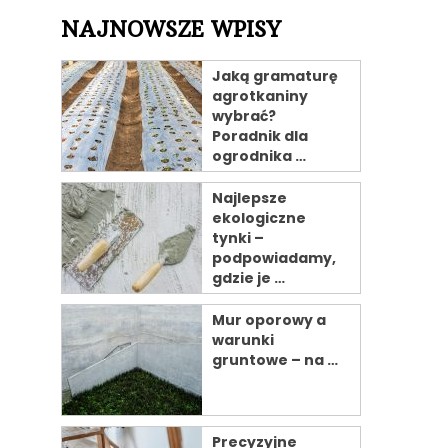
NAJNOWSZE WPISY
Jaką gramaturę
agrotkaniny
wybrać?
Poradnik dla
ogrodnika …
Najlepsze
ekologiczne
tynki –
podpowiadamy,
gdzie je …
Mur oporowy a
warunki
gruntowe – na …
Precyzyjne