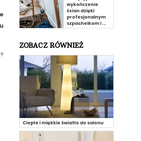
wykończenie
ścian dzięki
e
profesjonalnym
szpachelkom i …
u
ZOBACZ RÓWNIEŻ
a?
Ciepłe i miękkie światło do salonu