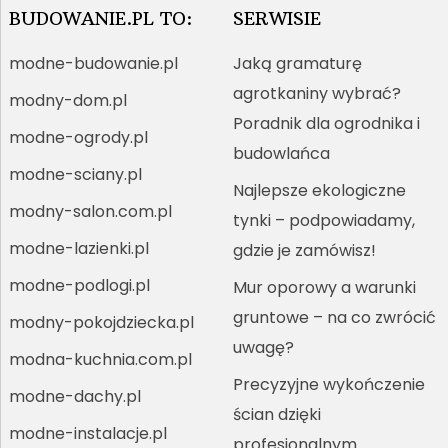
BUDOWANIE.PL TO:
SERWISIE
modne-budowanie.pl
Jaką gramaturę
agrotkaniny wybrać?
modny-dom.pl
Poradnik dla ogrodnika i
modne-ogrody.pl
budowlańca
modne-sciany.pl
Najlepsze ekologiczne
modny-salon.com.pl
tynki – podpowiadamy,
modne-lazienki.pl
gdzie je zamówisz!
modne-podlogi.pl
Mur oporowy a warunki
gruntowe – na co zwrócić
modny-pokojdziecka.pl
uwagę?
modna-kuchnia.com.pl
Precyzyjne wykończenie
modne-dachy.pl
ścian dzięki
modne-instalacje.pl
profesjonalnym