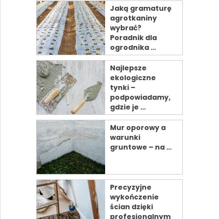
Jaką gramaturę
agrotkaniny
wybrać?
Poradnik dla
ogrodnika …
Najlepsze
ekologiczne
tynki –
podpowiadamy,
gdzie je …
Mur oporowy a
warunki
gruntowe – na …
Precyzyjne
wykończenie
ścian dzięki
profesjonalnym