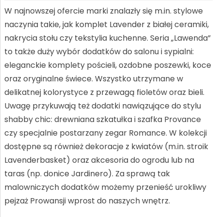
W najnowszej ofercie marki znalazły się m.in. stylowe
naczynia takie, jak komplet Lavender z białej ceramiki,
nakrycia stołu czy tekstylia kuchenne. Seria „Lawenda”
to także duży wybór dodatków do salonu i sypialni:
eleganckie komplety pościeli, ozdobne poszewki, koce
oraz oryginalne świece. Wszystko utrzymane w
delikatnej kolorystyce z przewagą fioletów oraz bieli.
Uwagę przykuwają też dodatki nawiązujące do stylu
shabby chic: drewniana szkatułka i szafka Provance
czy specjalnie postarzany zegar Romance. W kolekcji
dostępne są również dekoracje z kwiatów (m.in. stroik
Lavenderbasket) oraz akcesoria do ogrodu lub na
taras (np. donice Jardinero). Za sprawą tak
malowniczych dodatków możemy przenieść urokliwy
pejzaż Prowansji wprost do naszych wnętrz.