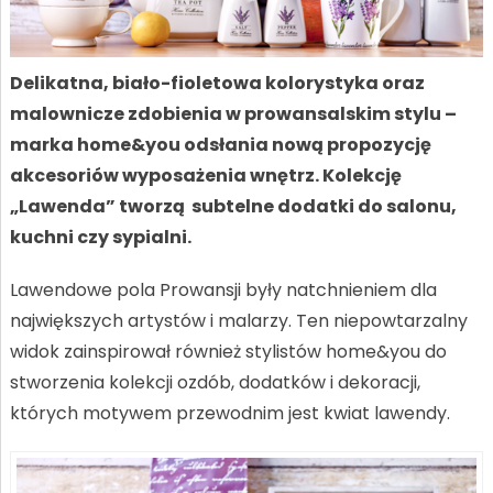
Delikatna, biało-fioletowa kolorystyka oraz
malownicze zdobienia w prowansalskim stylu –
marka home&you odsłania nową propozycję
akcesoriów wyposażenia wnętrz. Kolekcję
„Lawenda” tworzą subtelne dodatki do salonu,
kuchni czy sypialni.
Lawendowe pola Prowansji były natchnieniem dla
największych artystów i malarzy. Ten niepowtarzalny
widok zainspirował również stylistów home&you do
stworzenia kolekcji ozdób, dodatków i dekoracji,
których motywem przewodnim jest kwiat lawendy.