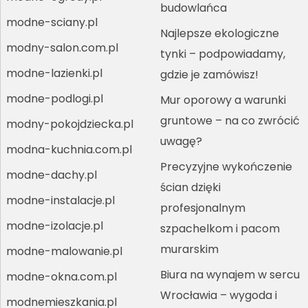
budowlańca
modne-sciany.pl
Najlepsze ekologiczne
modny-salon.com.pl
tynki – podpowiadamy,
modne-lazienki.pl
gdzie je zamówisz!
modne-podlogi.pl
Mur oporowy a warunki
gruntowe – na co zwrócić
modny-pokojdziecka.pl
uwagę?
modna-kuchnia.com.pl
Precyzyjne wykończenie
modne-dachy.pl
ścian dzięki
modne-instalacje.pl
profesjonalnym
modne-izolacje.pl
szpachelkom i pacom
murarskim
modne-malowanie.pl
Biura na wynajem w sercu
modne-okna.com.pl
Wrocławia – wygoda i
modnemieszkania.pl