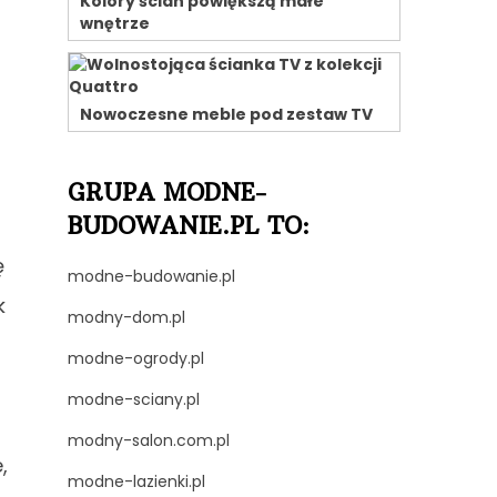
Kolory ścian powiększą małe
wnętrze
Nowoczesne meble pod zestaw TV
GRUPA MODNE-
BUDOWANIE.PL TO:
ę
modne-budowanie.pl
k
modny-dom.pl
modne-ogrody.pl
modne-sciany.pl
modny-salon.com.pl
,
modne-lazienki.pl