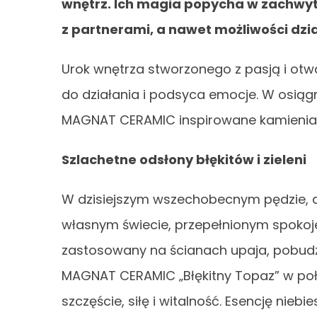
wnętrz. Ich magia popycha w zachwyt,
z partnerami, a nawet możliwości dzia
Urok wnętrza stworzonego z pasją i otw
do działania i podsyca emocje. W osią
MAGNAT CERAMIC inspirowane kamieniam
Szlachetne odsłony błękitów i zieleni
W dzisiejszym wszechobecnym pędzie, 
własnym świecie, przepełnionym spokojem
zastosowany na ścianach upaja, pobudza
MAGNAT CERAMIC „Błękitny Topaz” w poł
szczęście, siłę i witalność. Esencję nieb