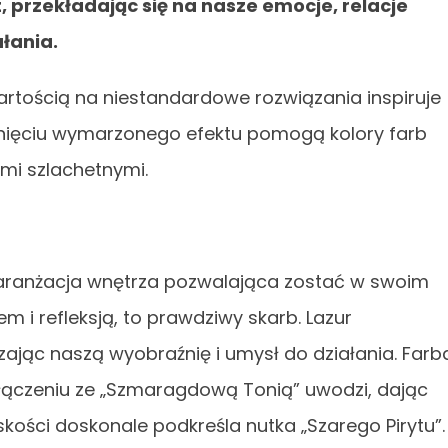
 przekładając się na nasze emocje, relacje
łania.
artością na niestandardowe rozwiązania inspiruje
gnięciu wymarzonego efektu pomogą kolory farb
i szlachetnymi.
aranżacja wnętrza pozwalająca zostać w swoim
 i refleksją, to prawdziwy skarb. Lazur
jąc naszą wyobraźnię i umysł do działania. Farb
ączeniu ze „Szmaragdową Tonią” uwodzi, dając
ieskości doskonale podkreśla nutka „Szarego Pirytu”.