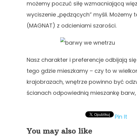
możemy poczuć siłę wzmacniającą więzi.
wyciszenie „pędzących” myśli. Możemy t
(MAGNAT) z odcieniami szarości.
Nasz charakter i preferencje odbijają s
tego gdzie mieszkamy – czy to w wielkom
krajobrazach, wnętrze powinno być odzw
ścianach odpowiednią mieszankę barw,
Pin It
You may also like