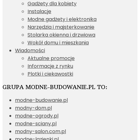
Gadżety dla kobiety
Instalacje
Modne gadżety i elektronika
Narzędzia i majsterkowanie
Stolarka okienna i drzwiowa
Wokół domu i mieszkania
Wiadomości
Aktualne promocje
Informacje z rynku
Plotki i ciekawostki
GRUPA MODNE-BUDOWANIE.PL TO:
modne-budowanie.pl
modny-dom.pl
modne-ogrody.pl
modne-sciany.pl
modny-salon.com.pl
modne-lazienki.pl