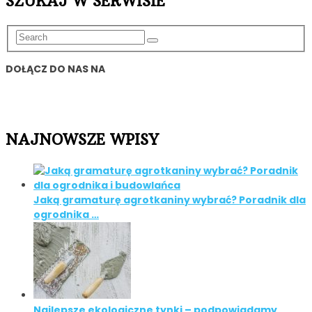
SZUKAJ W SERWISIE
DOŁĄCZ DO NAS NA
NAJNOWSZE WPISY
Jaką gramaturę agrotkaniny wybrać? Poradnik dla
ogrodnika …
Najlepsze ekologiczne tynki – podpowiadamy,