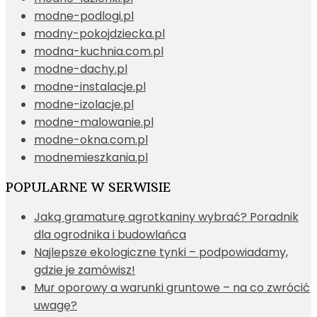
modne-podlogi.pl
modny-pokojdziecka.pl
modna-kuchnia.com.pl
modne-dachy.pl
modne-instalacje.pl
modne-izolacje.pl
modne-malowanie.pl
modne-okna.com.pl
modnemieszkania.pl
POPULARNE W SERWISIE
Jaką gramaturę agrotkaniny wybrać? Poradnik
dla ogrodnika i budowlańca
Najlepsze ekologiczne tynki – podpowiadamy,
gdzie je zamówisz!
Mur oporowy a warunki gruntowe – na co zwrócić
uwagę?