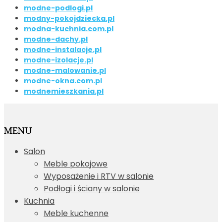
modne-podlogi.pl
modny-pokojdziecka.pl
modna-kuchnia.com.pl
modne-dachy.pl
modne-instalacje.pl
modne-izolacje.pl
modne-malowanie.pl
modne-okna.com.pl
modnemieszkania.pl
MENU
Salon
Meble pokojowe
Wyposażenie i RTV w salonie
Podłogi i ściany w salonie
Kuchnia
Meble kuchenne