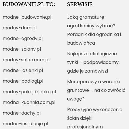
BUDOWANIE.PL TO:
SERWISIE
modne-budowanie.pl
Jaką gramaturę
agrotkaniny wybrać?
modny-dom.pl
Poradnik dla ogrodnika i
modne-ogrody.pl
budowlańca
modne-sciany.pl
Najlepsze ekologiczne
modny-salon.com.pl
tynki – podpowiadamy,
modne-lazienki.pl
gdzie je zamówisz!
modne-podlogi.pl
Mur oporowy a warunki
gruntowe – na co zwrócić
modny-pokojdziecka.pl
uwagę?
modna-kuchnia.com.pl
Precyzyjne wykończenie
modne-dachy.pl
ścian dzięki
modne-instalacje.pl
profesjonalnym