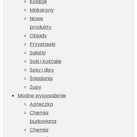
Kolacje
Makarony
Nowe
produkty
Obiady
Przystawki
Sałatki
Soki i koktajle
Sosy i dipy
Śniadania
Zupy
Modne wyposażenie
Apteczka
Chemia
budowlana
Chemia