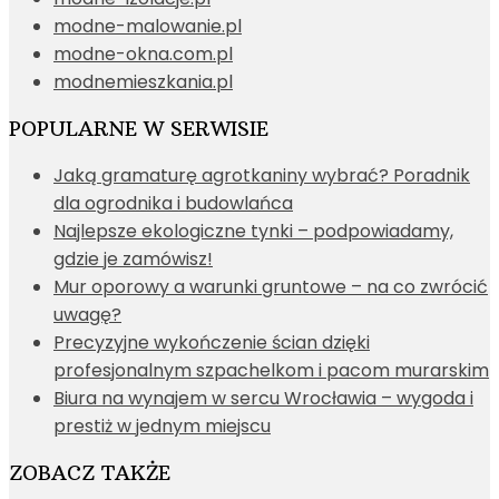
modne-malowanie.pl
modne-okna.com.pl
modnemieszkania.pl
POPULARNE W SERWISIE
Jaką gramaturę agrotkaniny wybrać? Poradnik
dla ogrodnika i budowlańca
Najlepsze ekologiczne tynki – podpowiadamy,
gdzie je zamówisz!
Mur oporowy a warunki gruntowe – na co zwrócić
uwagę?
Precyzyjne wykończenie ścian dzięki
profesjonalnym szpachelkom i pacom murarskim
Biura na wynajem w sercu Wrocławia – wygoda i
prestiż w jednym miejscu
ZOBACZ TAKŻE