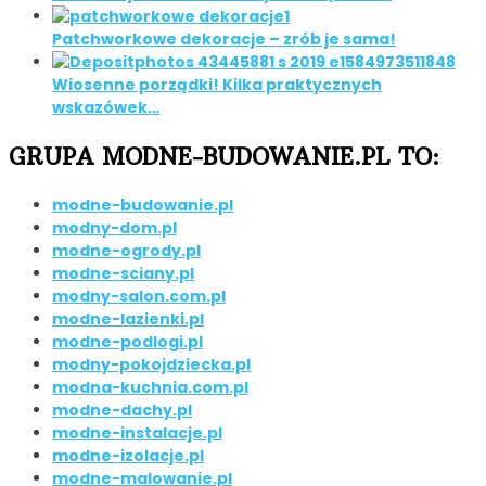
Patchworkowe dekoracje – zrób je sama!
Wiosenne porządki! Kilka praktycznych
wskazówek…
GRUPA MODNE-BUDOWANIE.PL TO:
modne-budowanie.pl
modny-dom.pl
modne-ogrody.pl
modne-sciany.pl
modny-salon.com.pl
modne-lazienki.pl
modne-podlogi.pl
modny-pokojdziecka.pl
modna-kuchnia.com.pl
modne-dachy.pl
modne-instalacje.pl
modne-izolacje.pl
modne-malowanie.pl