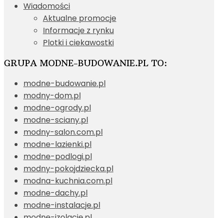
Wiadomości
Aktualne promocje
Informacje z rynku
Plotki i ciekawostki
GRUPA MODNE-BUDOWANIE.PL TO:
modne-budowanie.pl
modny-dom.pl
modne-ogrody.pl
modne-sciany.pl
modny-salon.com.pl
modne-lazienki.pl
modne-podlogi.pl
modny-pokojdziecka.pl
modna-kuchnia.com.pl
modne-dachy.pl
modne-instalacje.pl
modne-izolacje.pl