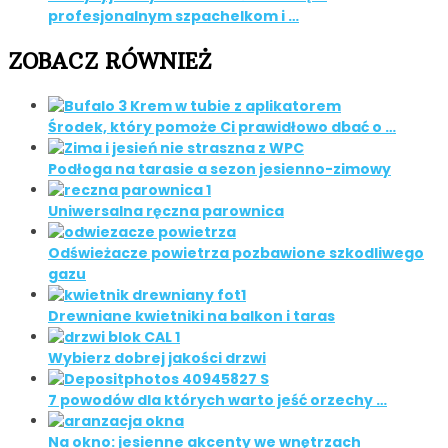
profesjonalnym szpachelkom i …
ZOBACZ RÓWNIEŻ
Środek, który pomoże Ci prawidłowo dbać o …
Podłoga na tarasie a sezon jesienno-zimowy
Uniwersalna ręczna parownica
Odświeżacze powietrza pozbawione szkodliwego
gazu
Drewniane kwietniki na balkon i taras
Wybierz dobrej jakości drzwi
7 powodów dla których warto jeść orzechy …
Na okno: jesienne akcenty we wnętrzach