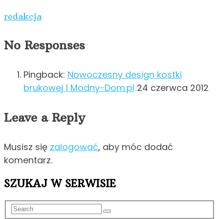
redakcja
No Responses
Pingback:
Nowoczesny design kostki
brukowej | Modny-Dom.pl
24 czerwca 2012
Leave a Reply
Musisz się
zalogować
, aby móc dodać
komentarz.
SZUKAJ W SERWISIE