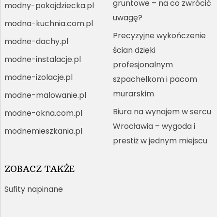
gruntowe – na co zwrócić
modny-pokojdziecka.pl
uwagę?
modna-kuchnia.com.pl
Precyzyjne wykończenie
modne-dachy.pl
ścian dzięki
modne-instalacje.pl
profesjonalnym
modne-izolacje.pl
szpachelkom i pacom
murarskim
modne-malowanie.pl
Biura na wynajem w sercu
modne-okna.com.pl
Wrocławia – wygoda i
modnemieszkania.pl
prestiż w jednym miejscu
ZOBACZ TAKŻE
Sufity napinane