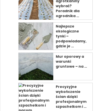
agrotkaniny
wybrać?
Poradnik dla
ogrodnika …
Najlepsze
ekologiczne
tynki –
podpowiadamy,
gdzie je …
Mur oporowy a
warunki
gruntowe – na …
Precyzyjne
wykończenie
ścian dzięki
profesjonalnym
szpachelkom i …