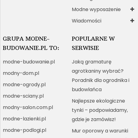
Modne wyposażenie
Wiadomości
GRUPA MODNE-
POPULARNE W
BUDOWANIE.PL TO:
SERWISIE
modne-budowanie.pl
Jaką gramaturę
agrotkaniny wybrać?
modny-dom.pl
Poradnik dla ogrodnika i
modne-ogrody.pl
budowlańca
modne-sciany.pl
Najlepsze ekologiczne
modny-salon.com.pl
tynki – podpowiadamy,
modne-lazienki.pl
gdzie je zamówisz!
modne-podlogi.pl
Mur oporowy a warunki