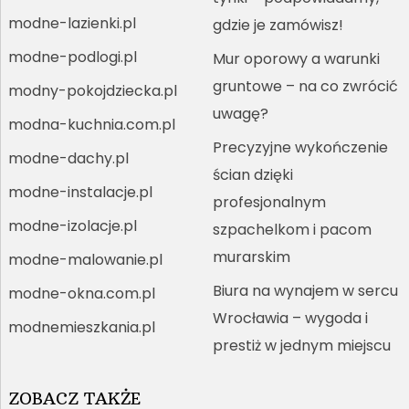
modne-lazienki.pl
gdzie je zamówisz!
modne-podlogi.pl
Mur oporowy a warunki
gruntowe – na co zwrócić
modny-pokojdziecka.pl
uwagę?
modna-kuchnia.com.pl
Precyzyjne wykończenie
modne-dachy.pl
ścian dzięki
modne-instalacje.pl
profesjonalnym
modne-izolacje.pl
szpachelkom i pacom
murarskim
modne-malowanie.pl
Biura na wynajem w sercu
modne-okna.com.pl
Wrocławia – wygoda i
modnemieszkania.pl
prestiż w jednym miejscu
ZOBACZ TAKŻE