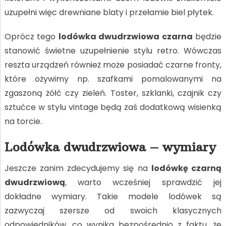
uzupełni więc drewniane blaty i przełamie biel płytek.
Oprócz tego
lodówka dwudrzwiowa czarna
będzie
stanowić świetne uzupełnienie stylu retro. Wówczas
reszta urządzeń również może posiadać czarne fronty,
które ożywimy np. szafkami pomalowanymi na
zgaszoną żółć czy zieleń. Toster, szklanki, czajnik czy
sztućce w stylu vintage będą zaś dodatkową wisienką
na torcie.
Lodówka dwudrzwiowa – wymiary
Jeszcze zanim zdecydujemy się na
lodówkę czarną
dwudrzwiową
, warto wcześniej sprawdzić jej
dokładne wymiary. Takie modele lodówek są
zazwyczaj szersze od swoich klasycznych
odpowiedników, co wynika bezpośrednio z faktu, że