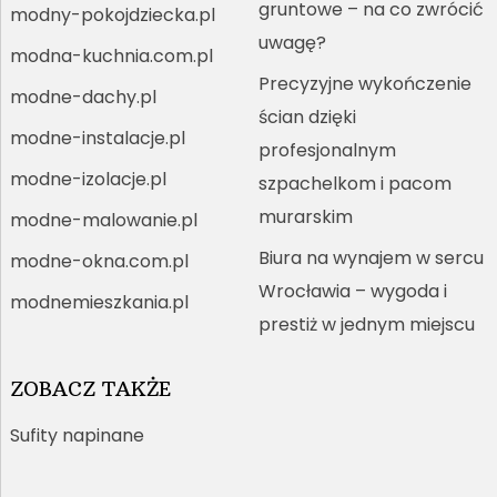
gruntowe – na co zwrócić
modny-pokojdziecka.pl
uwagę?
modna-kuchnia.com.pl
Precyzyjne wykończenie
modne-dachy.pl
ścian dzięki
modne-instalacje.pl
profesjonalnym
modne-izolacje.pl
szpachelkom i pacom
murarskim
modne-malowanie.pl
Biura na wynajem w sercu
modne-okna.com.pl
Wrocławia – wygoda i
modnemieszkania.pl
prestiż w jednym miejscu
ZOBACZ TAKŻE
Sufity napinane