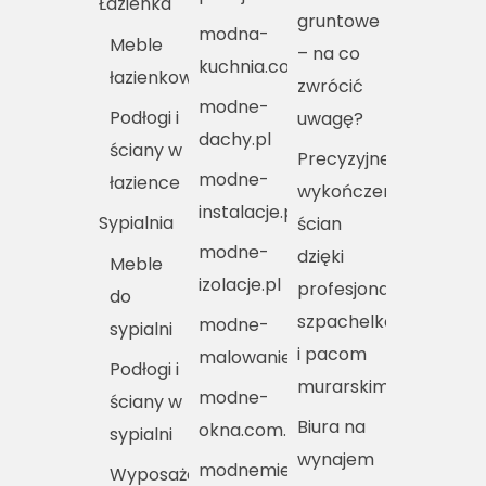
Łazienka
gruntowe
modna-
Meble
– na co
kuchnia.com.pl
łazienkowe
zwrócić
modne-
Podłogi i
uwagę?
dachy.pl
ściany w
Precyzyjne
modne-
łazience
wykończenie
instalacje.pl
Sypialnia
ścian
modne-
dzięki
Meble
izolacje.pl
profesjonalnym
do
szpachelkom
modne-
sypialni
i pacom
malowanie.pl
Podłogi i
murarskim
modne-
ściany w
Biura na
okna.com.pl
sypialni
wynajem
modnemieszkania.pl
Wyposażenie