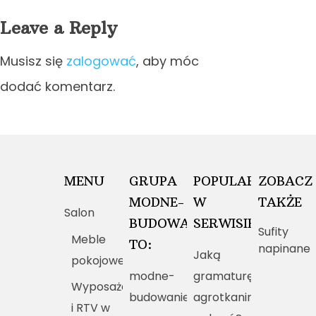
Leave a Reply
Musisz się
zalogować
, aby móc
dodać komentarz.
MENU
GRUPA
POPULARNE
ZOBACZ
MODNE-
W
TAKŻE
Salon
BUDOWANIE.PL
SERWISIE
Sufity
Meble
TO:
napinane
Jaką
pokojowe
modne-
gramaturę
Wyposażenie
budowanie.pl
agrotkaniny
i RTV w