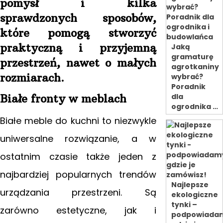
pomysł i kilka
sprawdzonych sposobów,
które pomogą stworzyć
praktyczną i przyjemną
Jaką
gramaturę
przestrzeń, nawet o małych
agrotkaniny
rozmiarach.
wybrać?
Poradnik
Białe fronty w meblach
dla
ogrodnika …
Białe meble do kuchni to niezwykle
uniwersalne rozwiązanie, a w
ostatnim czasie także jeden z
najbardziej popularnych trendów
Najlepsze
urządzania przestrzeni. Są
ekologiczne
tynki –
zarówno estetyczne, jak i
podpowiada