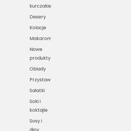
kurczakiem
Desery
Kolacje
Makarony
Nowe
produkty
Obiady
Przystawki
Sałatki
Soki i
koktajle
Sosy i
dipy