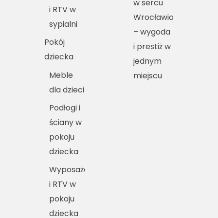
w sercu
i RTV w
Wrocławia
sypialni
– wygoda
Pokój
i prestiż w
dziecka
jednym
Meble
miejscu
dla dzieci
Podłogi i
ściany w
pokoju
dziecka
Wyposażenie
i RTV w
pokoju
dziecka