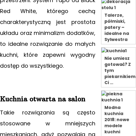
przestrzeni. System Tapo od Black
Red White, którego cechą
Talerze,
charakterystyczną jest prostota
półmiski,
patery –
układu oraz minimalizm dodatków,
idealne na
Sylwestra
to idealne rozwiązanie do małych
kuchni, które zapewni wygodny
Nie umiesz
gotować? Z
dostęp do wszystkiego.
tym
piekarnikiem
Ci …
Kuchnia otwarta na salon
Modna
Takie rozwiązania są często
kuchnia
2018: nowe
stosowane w mniejszych
modele
kuchni
mieszkaniach, gdyż pozwalają na