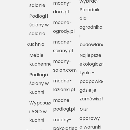
wybrać?
modny-
salonie
Poradnik
dom.pl
Podłogi i
dla
modne-
ściany w
ogrodnika
ogrody.pl
salonie
i
modne-
Kuchnia
budowlańca
sciany.pl
Meble
Najlepsze
modny-
kuchenne
ekologiczne
salon.com.pl
tynki –
Podłogi i
modne-
podpowiadamy,
ściany w
lazienki.pl
gdzie je
kuchni
zamówisz!
modne-
Wyposażenie
podlogi.pl
Mur
i AGD w
oporowy
modny-
kuchni
a warunki
pokojdziecka.pl