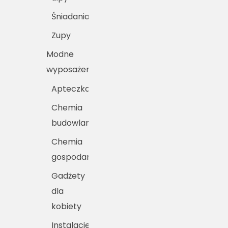
Śniadania
Zupy
Modne
wyposażenie
Apteczka
Chemia
budowlana
Chemia
gospodarcza
Gadżety
dla
kobiety
Instalacje