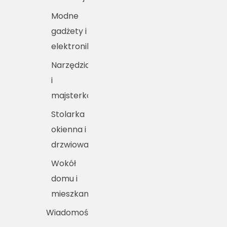
Modne
gadżety i
elektronika
Narzędzia
i
majsterkowanie
Stolarka
okienna i
drzwiowa
Wokół
domu i
mieszkania
Wiadomości