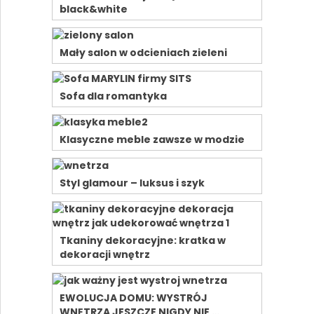
black&white
Mały salon w odcieniach zieleni
Sofa dla romantyka
Klasyczne meble zawsze w modzie
Styl glamour – luksus i szyk
Tkaniny dekoracyjne: kratka w
dekoracji wnętrz
EWOLUCJA DOMU: WYSTRÓJ
WNĘTRZA JESZCZE NIGDY NIE …