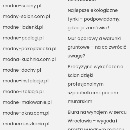
modne-sciany.pl
Najlepsze ekologiczne
modny-salon.com.pl
tynki – podpowiadamy,
modne-lazienki.pl
gdzie je zamówisz!
modne-podlogi.pl
Mur oporowy a warunki
gruntowe – na co zwrócić
modny-pokojdziecka.pl
uwagę?
modna-kuchnia.com.pl
Precyzyjne wykończenie
modne-dachy.pl
ścian dzięki
modne-instalacje.pl
profesjonalnym
modne-izolacje.pl
szpachelkom i pacom
murarskim
modne-malowanie.pl
Biura na wynajem w sercu
modne-okna.com.pl
Wrocławia – wygoda i
modnemieszkania.pl
prestiż w jednym miejscu