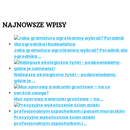
NAJNOWSZE WPISY
Jaką gramaturę agrotkaniny wybrać? Poradnik dla
ogrodnika …
Najlepsze ekologiczne tynki – podpowiadamy,
gdzie je …
Mur oporowy a warunki gruntowe – na …
Precyzyjne wykończenie ścian dzięki
profesjonalnym szpachelkom i …