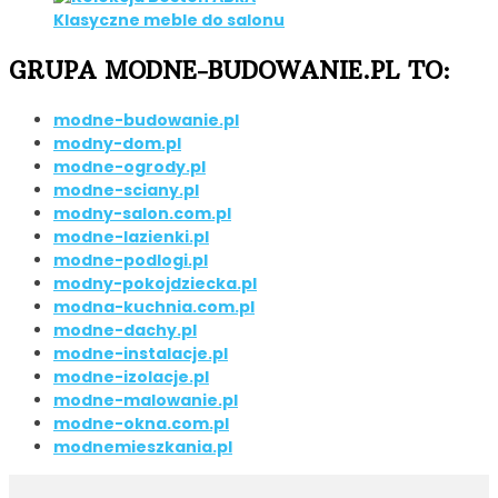
Klasyczne meble do salonu
GRUPA MODNE-BUDOWANIE.PL TO:
modne-budowanie.pl
modny-dom.pl
modne-ogrody.pl
modne-sciany.pl
modny-salon.com.pl
modne-lazienki.pl
modne-podlogi.pl
modny-pokojdziecka.pl
modna-kuchnia.com.pl
modne-dachy.pl
modne-instalacje.pl
modne-izolacje.pl
modne-malowanie.pl
modne-okna.com.pl
modnemieszkania.pl