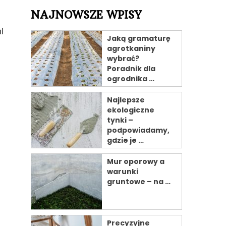
NAJNOWSZE WPISY
i
Jaką gramaturę
agrotkaniny
wybrać?
Poradnik dla
ogrodnika …
Najlepsze
ekologiczne
tynki –
podpowiadamy,
gdzie je …
Mur oporowy a
warunki
gruntowe – na …
Precyzyjne