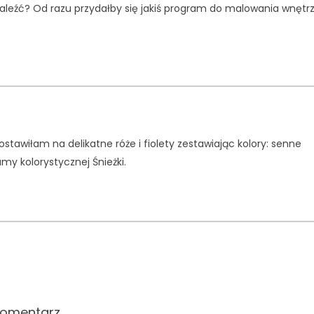
znaleźć? Od razu przydałby się jakiś program do malowania wnętr
ostawiłam na delikatne róże i fiolety zestawiając kolory: senne
amy kolorystycznej Śnieżki.
komentarz.