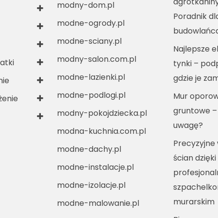
agrotkanin
modny-dom.pl
Poradnik dl
modne-ogrody.pl
budowlańc
modne-sciany.pl
Najlepsze e
modny-salon.com.pl
atki
tynki – po
modne-lazienki.pl
gdzie je za
nie
modne-podlogi.pl
Mur oporow
enie
gruntowe –
modny-pokojdziecka.pl
uwagę?
modna-kuchnia.com.pl
Precyzyjne
modne-dachy.pl
ścian dzięki
modne-instalacje.pl
profesjona
modne-izolacje.pl
szpachelko
murarskim
modne-malowanie.pl