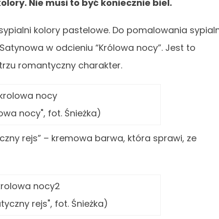
lory. Nie musi to być koniecznie biel.
sypialni kolory pastelowe. Do pomalowania sypialn
Satynowa w odcieniu “Królowa nocy”. Jest to
ętrzu romantyczny charakter.
owa nocy", fot. Śnieżka)
czny rejs” – kremowa barwa, która sprawi, ze
yczny rejs", fot. Śnieżka)