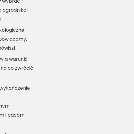
y wybrać?
a ogrodnika i
a
kologiczne
dpowiadamy,
mówisz!
y a warunki
 na co zwrócić
 wykończenie
lnym
m i pacom