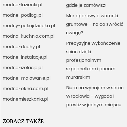
modne-lazienki.pl
gdzie je zamówisz!
modne-podlogi.pl
Mur oporowy a warunki
gruntowe – na co zwrócić
modny-pokojdziecka.pl
uwagę?
modna-kuchnia.com.pl
Precyzyjne wykończenie
modne-dachy.pl
ścian dzięki
modne-instalacje.pl
profesjonalnym
modne-izolacje.pl
szpachelkom i pacom
murarskim
modne-malowanie.pl
Biura na wynajem w sercu
modne-okna.com.pl
Wrocławia – wygoda i
modnemieszkania.pl
prestiż w jednym miejscu
ZOBACZ TAKŻE