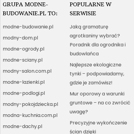
GRUPA MODNE-
POPULARNE W
BUDOWANIE.PL TO:
SERWISIE
modne-budowanie.pl
Jaką gramaturę
agrotkaniny wybrać?
modny-dom.pl
Poradnik dla ogrodnika i
modne-ogrody.pl
budowlańca
modne-sciany.pl
Najlepsze ekologiczne
modny-salon.com.pl
tynki – podpowiadamy,
modne-lazienki.pl
gdzie je zamówisz!
modne-podlogi.pl
Mur oporowy a warunki
gruntowe – na co zwrócić
modny-pokojdziecka.pl
uwagę?
modna-kuchnia.com.pl
Precyzyjne wykończenie
modne-dachy.pl
ścian dzięki