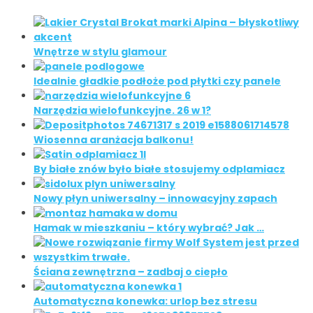
Wnętrze w stylu glamour
Idealnie gładkie podłoże pod płytki czy panele
Narzędzia wielofunkcyjne. 26 w 1?
Wiosenna aranżacja balkonu!
By białe znów było białe stosujemy odplamiacz
Nowy płyn uniwersalny – innowacyjny zapach
Hamak w mieszkaniu – który wybrać? Jak …
Ściana zewnętrzna – zadbaj o ciepło
Automatyczna konewka: urlop bez stresu