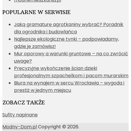
POPULARNE W SERWISIE
Jaką gramaturę agrotkaniny wybrać? Poradnik
dla ogrodnika i budowlańca
Najlepsze ekologiczne tynki – podpowiadamy,
gdzie je zamówisz!
Mur oporowy a warunki gruntowe – na co zwrócić
uwagę?
Precyzyjne wykończenie ścian dzięki
profesjonalnym szpachelkom i pacom murarskim
Biura na wynajem w sercu Wrocławia – wygoda i
prestiż w jednym miejscu
ZOBACZ TAKŻE
Sufity napinane
Modny-Dom.pl
Copyright © 2026.