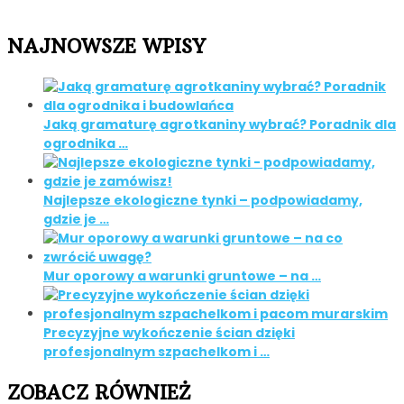
NAJNOWSZE WPISY
Jaką gramaturę agrotkaniny wybrać? Poradnik dla
ogrodnika …
Najlepsze ekologiczne tynki – podpowiadamy,
gdzie je …
Mur oporowy a warunki gruntowe – na …
Precyzyjne wykończenie ścian dzięki
profesjonalnym szpachelkom i …
ZOBACZ RÓWNIEŻ