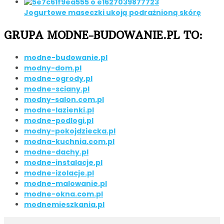
Jogurtowe maseczki ukoją podrażnioną skórę
GRUPA MODNE-BUDOWANIE.PL TO:
modne-budowanie.pl
modny-dom.pl
modne-ogrody.pl
modne-sciany.pl
modny-salon.com.pl
modne-lazienki.pl
modne-podlogi.pl
modny-pokojdziecka.pl
modna-kuchnia.com.pl
modne-dachy.pl
modne-instalacje.pl
modne-izolacje.pl
modne-malowanie.pl
modne-okna.com.pl
modnemieszkania.pl